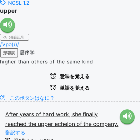
NGSL 1.2
upper
IPA（発音記号）
/ˈʌpə(ɹ)/
層序学
形容詞
higher than others of the same kind
意味を覚える
単語を覚える
このボタンはなに？
After
years
of
hard
work,
she
finally
reached
the
upper
echelon
of
the
company.
翻訳する