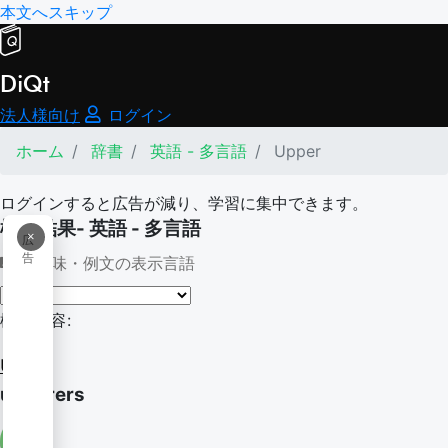
本文へスキップ
DiQt
法人様向け
ログイン
ホーム
辞書
英語 - 多言語
Upper
ログインすると広告が減り、学習に集中できます。
検索結果- 英語 - 多言語
×
広
告
意味・例文の表示言語
検索内容:
Upper
upperers