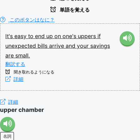
単語を覚える
このボタンはなに？
It's
easy
to
end
up
on
one's
uppers
if
unexpected
bills
arrive
and
your
savings
are
small.
翻訳する
聞き取れるようになる
詳細
詳細
upper chamber
名詞