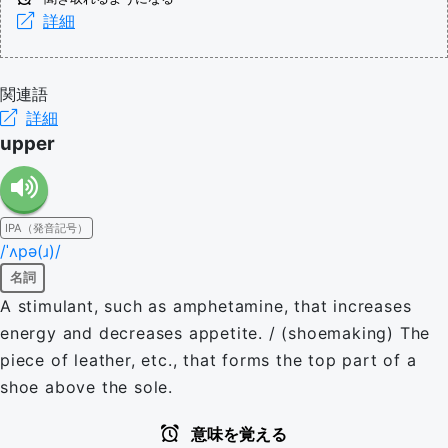
詳細
関連語
詳細
upper
IPA（発音記号）
/ˈʌpə(ɹ)/
名詞
A stimulant, such as amphetamine, that increases
energy and decreases appetite. / (shoemaking) The
piece of leather, etc., that forms the top part of a
shoe above the sole.
意味を覚える