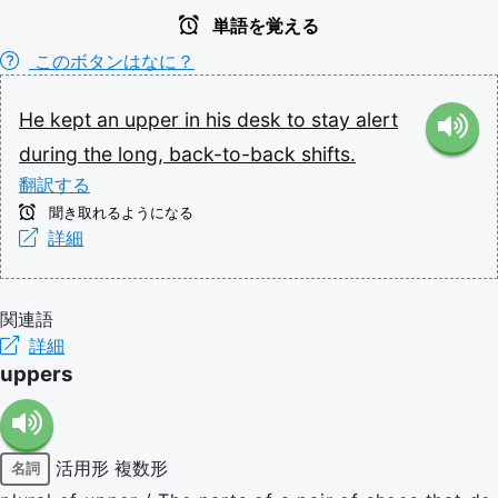
単語を覚える
このボタンはなに？
He
kept
an
upper
in
his
desk
to
stay
alert
during
the
long,
back-to-back
shifts.
翻訳する
聞き取れるようになる
詳細
関連語
詳細
uppers
活用形
複数形
名詞