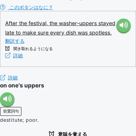
このボタンはなに？
After
the
festival,
the
washer-uppers
stayed
late
to
make
sure
every
dish
was
spotless.
翻訳する
聞き取れるようになる
詳細
詳細
on one's uppers
前置詞句
destitute; poor.
意味を覚える