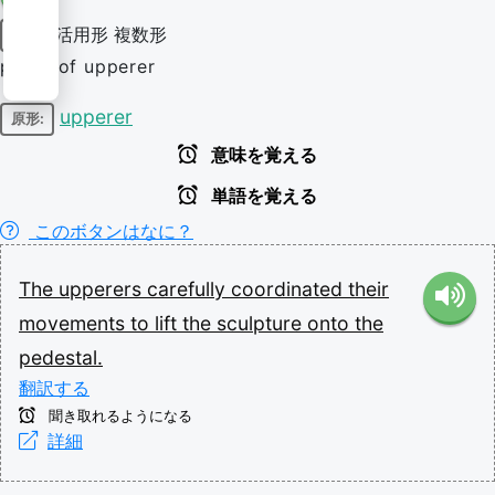
活用形
複数形
名詞
plural of upperer
upperer
原形:
意味を覚える
単語を覚える
このボタンはなに？
The
upperers
carefully
coordinated
their
movements
to
lift
the
sculpture
onto
the
pedestal.
翻訳する
聞き取れるようになる
詳細