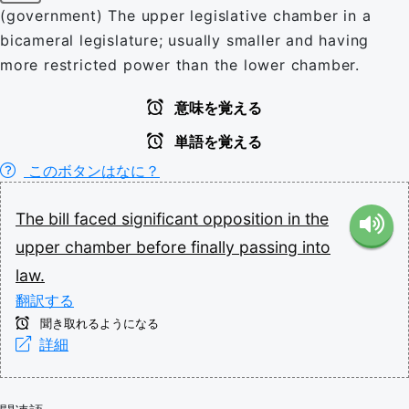
(government) The upper legislative chamber in a
bicameral legislature; usually smaller and having
more restricted power than the lower chamber.
意味を覚える
単語を覚える
このボタンはなに？
The
bill
faced
significant
opposition
in
the
upper
chamber
before
finally
passing
into
law.
翻訳する
聞き取れるようになる
詳細