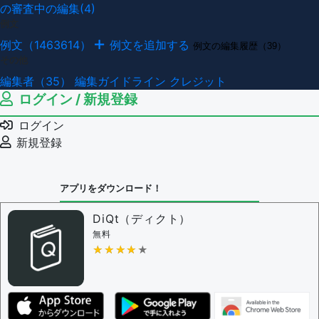
の審査中の編集(4)
例文
例文（1463614）
例文を追加する
例文の編集履歴（39）
その他
編集者（35）
編集ガイドライン
クレジット
ログイン / 新規登録
ログイン
新規登録
アプリをダウンロード！
DiQt（ディクト）
無料
★★★★★
★★★★★