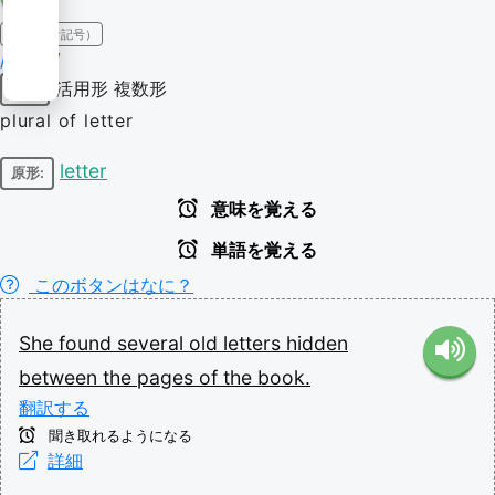
IPA（発音記号）
/ˈlɛtɚz/
活用形
複数形
名詞
plural of letter
letter
原形:
意味を覚える
単語を覚える
このボタンはなに？
She
found
several
old
letters
hidden
between
the
pages
of
the
book.
翻訳する
聞き取れるようになる
詳細