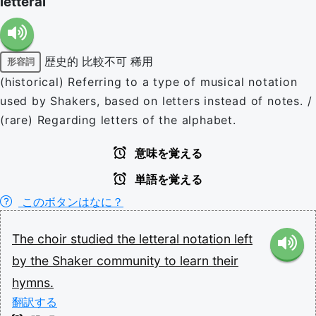
letteral
歴史的
比較不可
稀用
形容詞
(historical) Referring to a type of musical notation
used by Shakers, based on letters instead of notes. /
(rare) Regarding letters of the alphabet.
意味を覚える
単語を覚える
このボタンはなに？
The
choir
studied
the
letteral
notation
left
by
the
Shaker
community
to
learn
their
hymns.
翻訳する