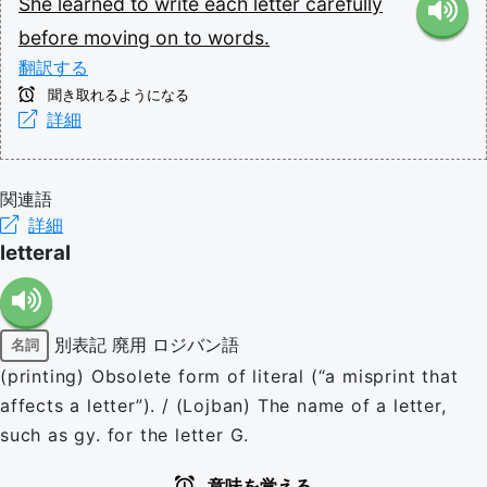
She
learned
to
write
each
letter
carefully
before
moving
on
to
words.
翻訳する
聞き取れるようになる
詳細
関連語
詳細
letteral
別表記
廃用
ロジバン語
名詞
(printing) Obsolete form of literal (“a misprint that
affects a letter”). / (Lojban) The name of a letter,
such as gy. for the letter G.
意味を覚える