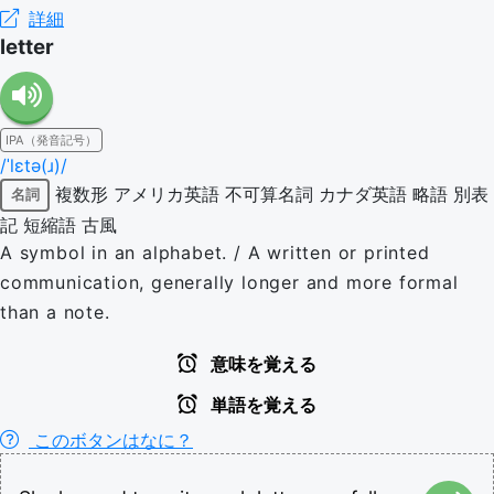
詳細
letter
IPA（発音記号）
/ˈlɛtə(ɹ)/
複数形
アメリカ英語
不可算名詞
カナダ英語
略語
別表
名詞
記
短縮語
古風
A symbol in an alphabet. / A written or printed
communication, generally longer and more formal
than a note.
意味を覚える
単語を覚える
このボタンはなに？