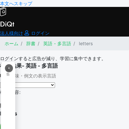
本文へスキップ
DiQt
法人様向け
ログイン
ホーム
辞書
英語 - 多言語
letters
ログインすると広告が減り、学習に集中できます。
検索結果- 英語 - 多言語
×
広
告
意味・例文の表示言語
検索内容:
letters
letters