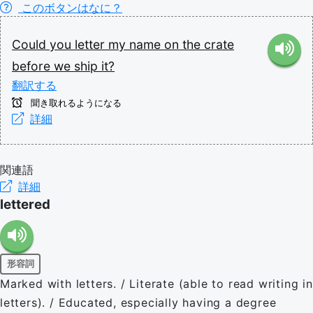
このボタンはなに？
Could
you
letter
my
name
on
the
crate
before
we
ship
it?
翻訳する
聞き取れるようになる
詳細
関連語
詳細
lettered
形容詞
Marked with letters. / Literate (able to read writing in
letters). / Educated, especially having a degree