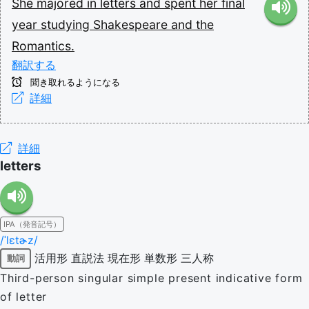
She
majored
in
letters
and
spent
her
final
year
studying
Shakespeare
and
the
Romantics.
翻訳する
聞き取れるようになる
詳細
詳細
letters
IPA（発音記号）
/ˈlɛtɚz/
活用形
直説法
現在形
単数形
三人称
動詞
Third-person singular simple present indicative form
of letter