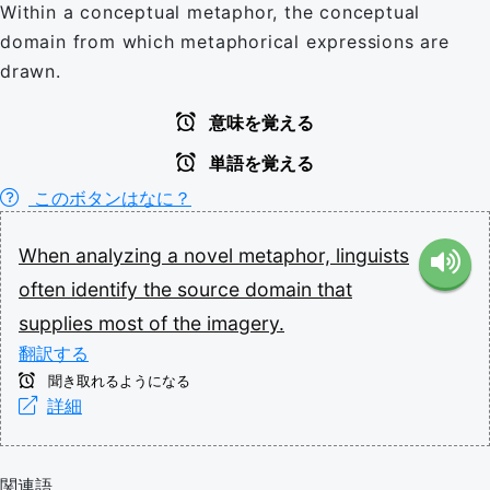
Within a conceptual metaphor, the conceptual
domain from which metaphorical expressions are
drawn.
意味を覚える
単語を覚える
このボタンはなに？
When
analyzing
a
novel
metaphor,
linguists
often
identify
the
source
domain
that
supplies
most
of
the
imagery.
翻訳する
聞き取れるようになる
詳細
関連語