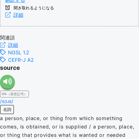
翻訳する
聞き取れるようになる
詳細
関連語
詳細
NGSL 1.2
CEFR-J A2
source
IPA（発音記号）
/sɔɹs/
名詞
a person, place, or thing from which something
comes, is obtained, or is supplied / a person, place,
or thing that provides what is wanted or needed