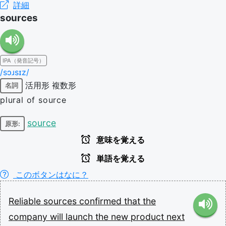
詳細
sources
IPA（発音記号）
/sɔɹsɪz/
活用形
複数形
名詞
plural of source
source
原形:
意味を覚える
単語を覚える
このボタンはなに？
Reliable
sources
confirmed
that
the
company
will
launch
the
new
product
next