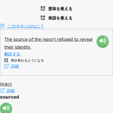
意味を覚える
単語を覚える
このボタンはなに？
The
source
of
the
report
refused
to
reveal
their
identity.
翻訳する
聞き取れるようになる
詳細
関連語
詳細
sourced