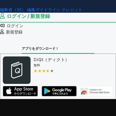
その他
編集者（35）
編集ガイドライン
クレジット
ログイン / 新規登録
ログイン
新規登録
アプリをダウンロード！
DiQt（ディクト）
無料
★★★★★
★★★★★