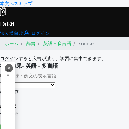
本文へスキップ
DiQt
法人様向け
ログイン
ホーム
辞書
英語 - 多言語
source
ログインすると広告が減り、学習に集中できます。
検索結果- 英語 - 多言語
×
広
告
意味・例文の表示言語
検索内容:
source
source