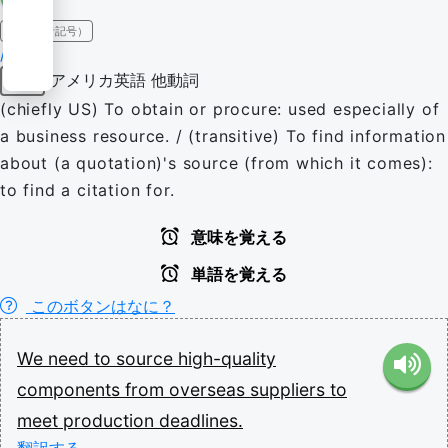
IPA（発音記号）
/sɔɹs/
アメリカ英語
他動詞
動詞
(chiefly US) To obtain or procure: used especially of
a business resource. / (transitive) To find information
about (a quotation)'s source (from which it comes):
to find a citation for.
意味を覚える
単語を覚える
このボタンはなに？
We
need
to
source
high-quality
components
from
overseas
suppliers
to
meet
production
deadlines.