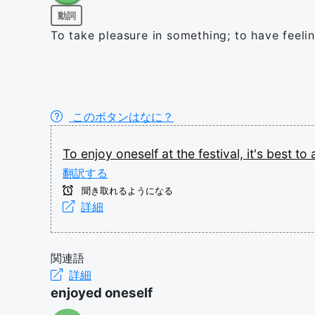
動詞
To take pleasure in something; to have feeli
このボタンはなに？
To
enjoy
oneself
at
the
festival,
it's
best
to
翻訳する
聞き取れるようになる
詳細
関連語
詳細
enjoyed oneself