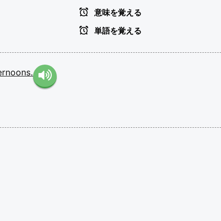
意味を覚える
単語を覚える
ernoons.