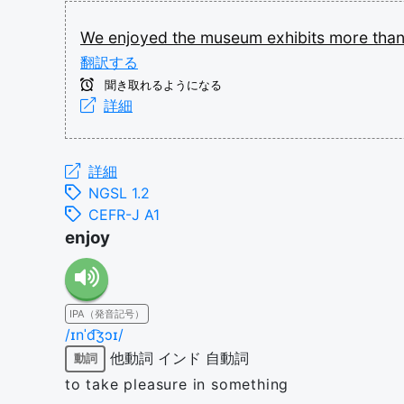
We
enjoyed
the
museum
exhibits
more
tha
翻訳する
聞き取れるようになる
詳細
詳細
NGSL 1.2
CEFR-J A1
enjoy
IPA（発音記号）
/ɪnˈd͡ʒɔɪ/
他動詞
インド
自動詞
動詞
to take pleasure in something