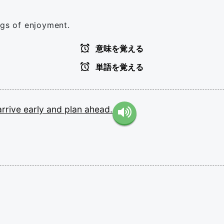
ngs of enjoyment.
意味を覚える
単語を覚える
arrive
early
and
plan
ahead.