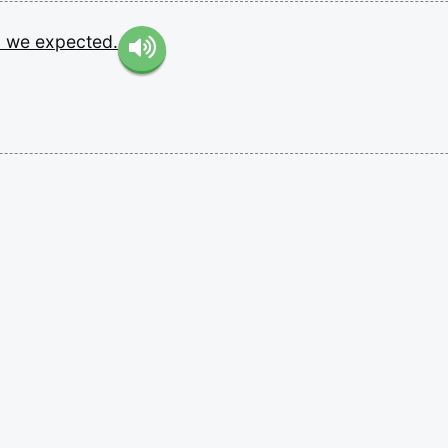
n
we
expected.