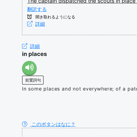
The
captain
dispatched
the
scouts
in
place
翻訳する
聞き取れるようになる
詳細
詳細
in places
前置詞句
In some places and not everywhere; of a pat
このボタンはなに？