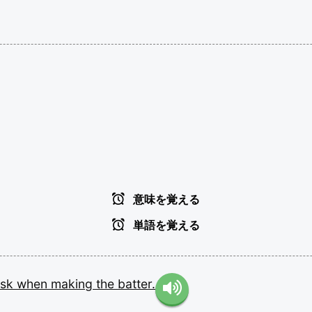
意味を覚える
単語を覚える
isk
when
making
the
batter.