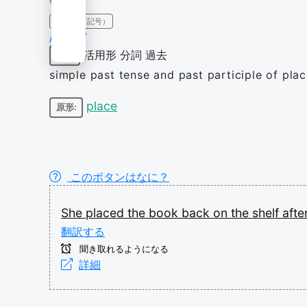
IPA（発音記号）
/pleɪst/
活用形
分詞
過去
動詞
simple past tense and past participle of pla
place
原形:
このボタンはなに？
She
placed
the
book
back
on
the
shelf
afte
翻訳する
聞き取れるようになる
詳細