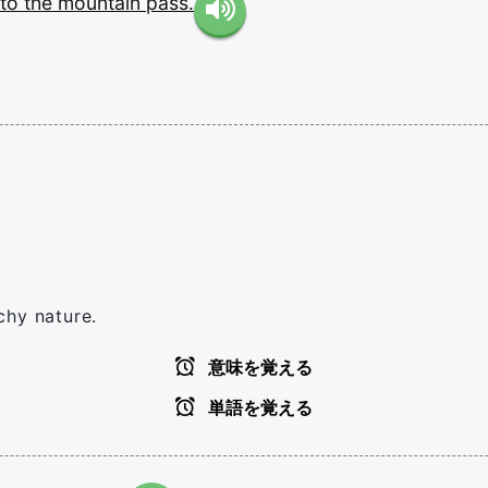
to
the
mountain
pass.
chy nature.
意味を覚える
単語を覚える