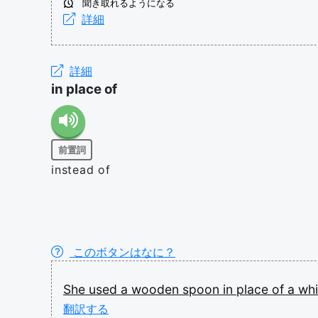
聞き取れるようになる
詳細
詳細
in place of
前置詞
instead of
このボタンはなに？
She
used
a
wooden
spoon
in
place
of
a
wh
翻訳する