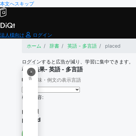
本文へスキップ
DiQt
法人様向け
ログイン
ホーム
辞書
英語 - 多言語
placed
ログインすると広告が減り、学習に集中できます。
検索結果- 英語 - 多言語
×
広
告
意味・例文の表示言語
検索内容:
placed
placed