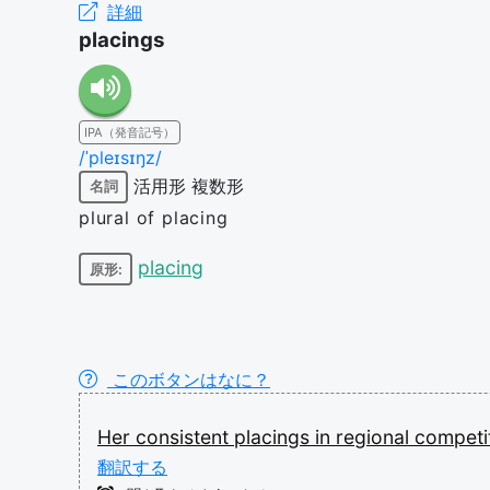
詳細
placings
IPA（発音記号）
/ˈpleɪsɪŋz/
活用形
複数形
名詞
plural of placing
placing
原形:
このボタンはなに？
Her
consistent
placings
in
regional
competi
翻訳する