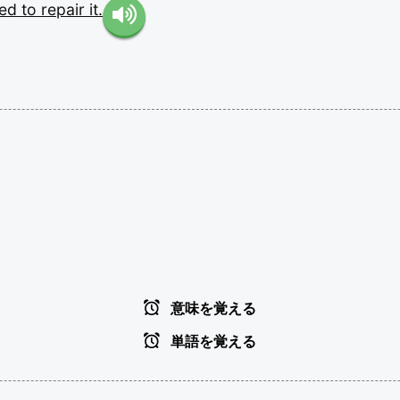
eed
to
repair
it.
意味を覚える
単語を覚える