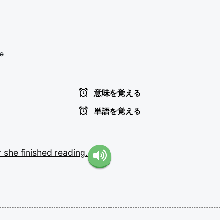
ce
意味を覚える
単語を覚える
r
she
finished
reading.