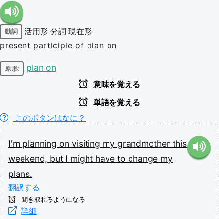
活用形
分詞
現在形
動詞
present participle of plan on
plan on
原形:
意味を覚える
単語を覚える
このボタンはなに？
I'm
planning
on
visiting
my
grandmother
this
weekend,
but
I
might
have
to
change
my
plans.
翻訳する
聞き取れるようになる
詳細