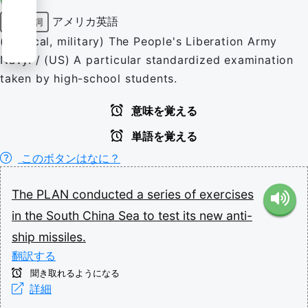
アメリカ英語
固有名詞
(nautical, military) The People's Liberation Army
Navy. / (US) A particular standardized examination
taken by high-school students.
意味を覚える
単語を覚える
このボタンはなに？
The
PLAN
conducted
a
series
of
exercises
in
the
South
China
Sea
to
test
its
new
anti-
ship
missiles.
翻訳する
聞き取れるようになる
詳細