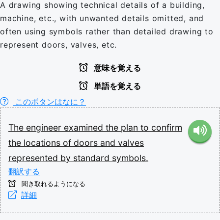
A drawing showing technical details of a building,
machine, etc., with unwanted details omitted, and
often using symbols rather than detailed drawing to
represent doors, valves, etc.
意味を覚える
単語を覚える
このボタンはなに？
The
engineer
examined
the
plan
to
confirm
the
locations
of
doors
and
valves
represented
by
standard
symbols.
翻訳する
聞き取れるようになる
詳細