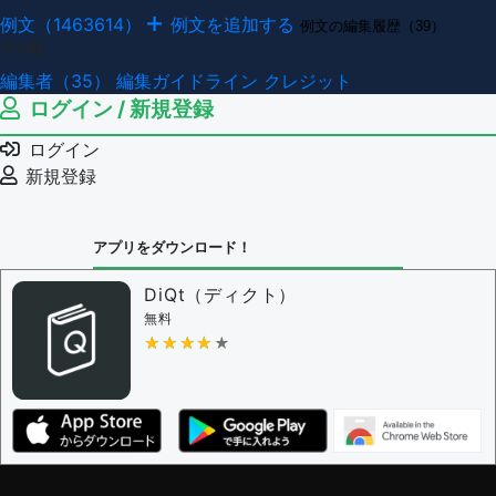
例文（1463614）
例文を追加する
例文の編集履歴（39）
その他
編集者（35）
編集ガイドライン
クレジット
ログイン / 新規登録
ログイン
新規登録
アプリをダウンロード！
DiQt（ディクト）
無料
★★★★★
★★★★★