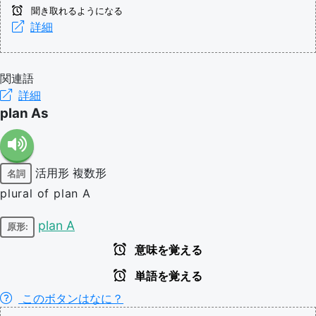
聞き取れるようになる
詳細
関連語
詳細
plan As
活用形
複数形
名詞
plural of plan A
plan A
原形:
意味を覚える
単語を覚える
このボタンはなに？