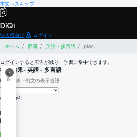
本文へスキップ
DiQt
法人様向け
ログイン
ホーム
辞書
英語 - 多言語
plan,
ログインすると広告が減り、学習に集中できます。
検索結果- 英語 - 多言語
×
広
告
意味・例文の表示言語
検索内容:
plan,
PLAN