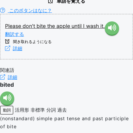
単語を覚える
このボタンはなに？
Please
don't
bite
the
apple
until
I
wash
it.
翻訳する
聞き取れるようになる
詳細
関連語
詳細
bited
活用形
非標準
分詞
過去
動詞
(nonstandard) simple past tense and past participle
of bite