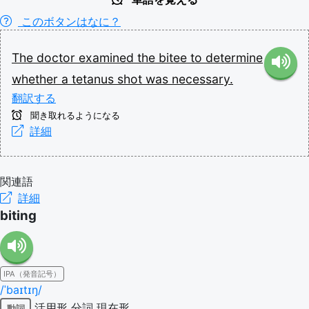
このボタンはなに？
The
doctor
examined
the
bitee
to
determine
whether
a
tetanus
shot
was
necessary.
翻訳する
聞き取れるようになる
詳細
関連語
詳細
biting
IPA（発音記号）
/ˈbaɪtɪŋ/
活用形
分詞
現在形
動詞