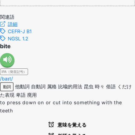
関連語
詳細
CEFR-J B1
NGSL 1.2
bite
IPA（発音記号）
/baɪt/
他動詞
自動詞
属格
比喩的用法
昆虫
時々
俗語
くだけ
動詞
た表現
卑語
廃用
to press down on or cut into something with the
teeth
意味を覚える