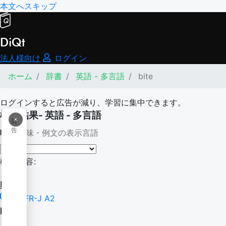
本文へスキップ
DiQt
法人様向け
ログイン
ホーム
辞書
英語 - 多言語
bite
ログインすると広告が減り、学習に集中できます。
検索結果- 英語 - 多言語
×
広
告
意味・例文の表示言語
検索内容:
bite
CEFR-J A2
bite