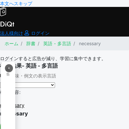
本文へスキップ
DiQt
法人様向け
ログイン
ホーム
辞書
英語 - 多言語
necessary
ログインすると広告が減り、学習に集中できます。
検索結果- 英語 - 多言語
×
広
告
意味・例文の表示言語
検索内容:
necessary
necessary