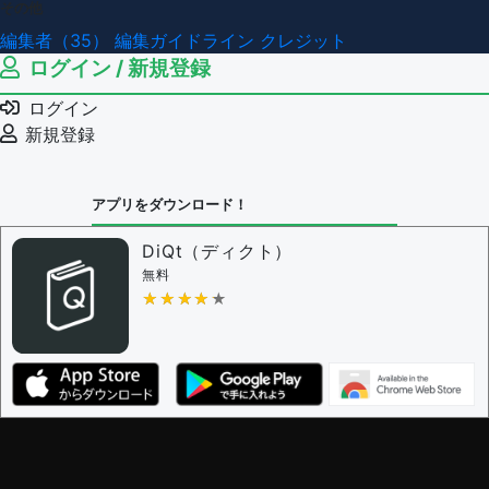
その他
編集者（35）
編集ガイドライン
クレジット
ログイン / 新規登録
ログイン
新規登録
アプリをダウンロード！
DiQt（ディクト）
無料
★★★★★
★★★★★