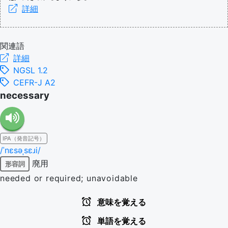
詳細
関連語
詳細
NGSL 1.2
CEFR-J A2
necessary
IPA（発音記号）
/ˈnɛsəˌsɛɹi/
廃用
形容詞
needed or required; unavoidable
意味を覚える
単語を覚える