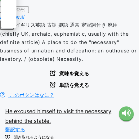
IPA（発音記号）
/ˈnɛsəˌsɛɹi/
イギリス英語
古語
婉語
通常
定冠詞付き
廃用
名詞
(chiefly UK, archaic, euphemistic, usually with the
definite article) A place to do the "necessary"
business of urination and defecation: an outhouse or
lavatory. / (obsolete) Necessity.
意味を覚える
単語を覚える
このボタンはなに？
He
excused
himself
to
visit
the
necessary
behind
the
stable.
翻訳する
聞き取れるようになる