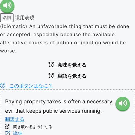
慣用表現
名詞
(idiomatic) An unfavorable thing that must be done
or accepted, especially because the available
alternative courses of action or inaction would be
worse.
意味を覚える
単語を覚える
このボタンはなに？
Paying
property
taxes
is
often
a
necessary
evil
that
keeps
public
services
running.
翻訳する
聞き取れるようになる
詳細