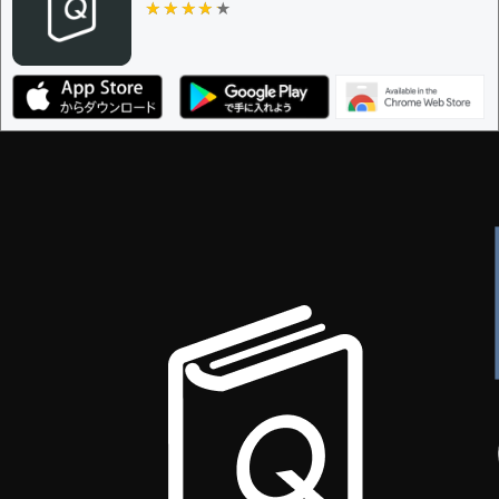
★★★★★
★★★★★