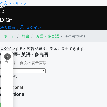
本文へスキップ
DiQt
法人様向け
ログイン
ホーム
辞書
英語 - 多言語
exceptional
ログインすると広告が減り、学習に集中できます。
検索結果- 英語 - 多言語
×
広
告
意味・例文の表示言語
検索内容:
exceptional
exceptional