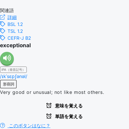
関連語
詳細
BSL 1.2
TSL 1.2
CEFR-J B2
exceptional
IPA（発音記号）
/ɪkˈsɛpʃənəl/
形容詞
Very good or unusual; not like most others.
意味を覚える
単語を覚える
このボタンはなに？