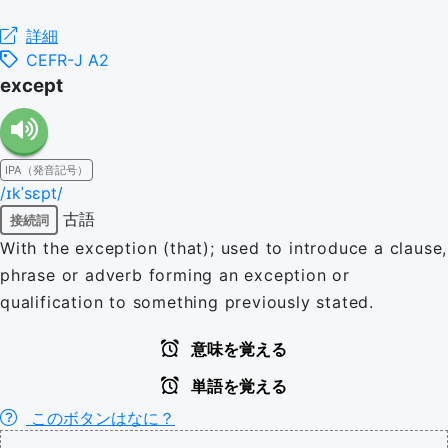
詳細
CEFR-J A2
except
IPA（発音記号）
/ɪkˈsɛpt/
古語
接続詞
With the exception (that); used to introduce a clause,
phrase or adverb forming an exception or
qualification to something previously stated.
意味を覚える
単語を覚える
このボタンはなに？