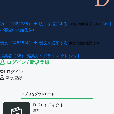
項目
項目（1182735）
項目を追加する
項目
項目の編集履歴（35）
の審査中の編集(4)
例文
例文（1463614）
例文を追加する
例文の編集履歴（39）
その他
編集者（35）
編集ガイドライン
クレジット
ログイン / 新規登録
ログイン
新規登録
アプリをダウンロード！
DiQt（ディクト）
無料