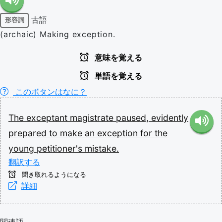
古語
形容詞
(archaic) Making exception.
意味を覚える
単語を覚える
このボタンはなに？
The
exceptant
magistrate
paused,
evidently
prepared
to
make
an
exception
for
the
young
petitioner's
mistake.
翻訳する
聞き取れるようになる
詳細
関連語