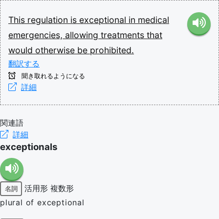
This
regulation
is
exceptional
in
medical
emergencies,
allowing
treatments
that
would
otherwise
be
prohibited.
翻訳する
聞き取れるようになる
詳細
関連語
詳細
exceptionals
活用形
複数形
名詞
plural of exceptional