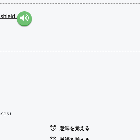
e
shield.
nses)
意味を覚える
単語を覚える