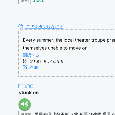
Stuck
原形:
このボタンはなに？
Every
summer,
the
local
theater
troupe
pre
themselves
unable
to
move
on.
翻訳する
聞き取れるようになる
詳細
詳細
stuck on
慣用表現
比較不可
人物
俗語
無生物
通常
o
形容詞