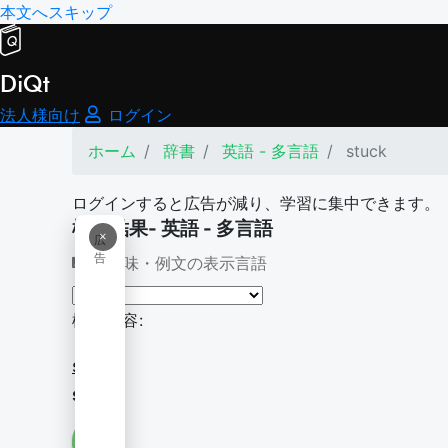
本文へスキップ
DiQt
法人様向け
ログイン
ホーム
辞書
英語 - 多言語
stuck
ログインすると広告が減り、学習に集中できます。
検索結果- 英語 - 多言語
×
広
告
意味・例文の表示言語
検索内容:
stuck
stuck