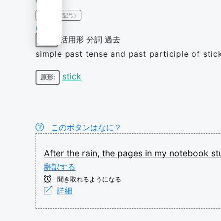
IPA（発音記号）
/ˈstʌk/
活用形
分詞
過去
動詞
simple past tense and past participle of stic
stick
原形:
このボタンはなに？
After
the
rain,
the
pages
in
my
notebook
st
翻訳する
聞き取れるようになる
詳細