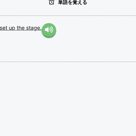
単語を覚える
set
up
the
stage.