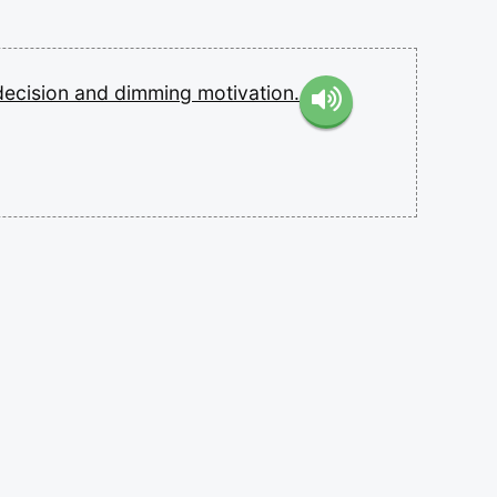
decision
and
dimming
motivation.