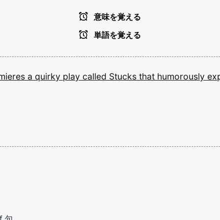
意味を覚える
単語を覚える
mieres
a
quirky
play
called
Stucks
that
humorously
ex
f 句