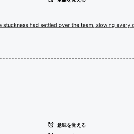
le
stuckness
had
settled
over
the
team,
slowing
every
意味を覚える