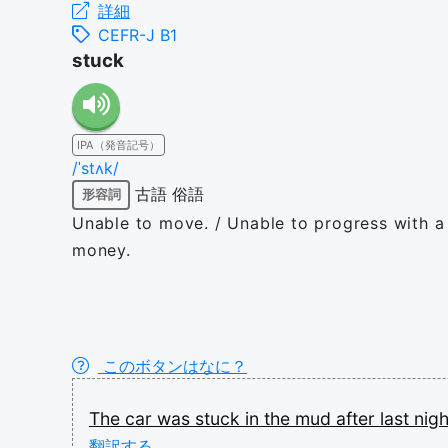
詳細
CEFR-J B1
stuck
IPA（発音記号）
/ˈstʌk/
古語
俗語
形容詞
Unable to move. / Unable to progress with a t
money.
このボタンはなに？
The
car
was
stuck
in
the
mud
after
last
nigh
翻訳する