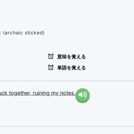
k (archaic sticked)
意味を覚える
単語を覚える
uck
together,
ruining
my
notes.