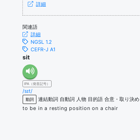
詳細
関連語
詳細
NGSL 1.2
CEFR-J A1
sit
IPA（発音記号）
/sɪt/
連結動詞
自動詞
人物
目的語
合意・取り決め
動詞
to be in a resting position on a chair