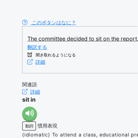
このボタンはなに？
The
committee
decided
to
sit
on
the
report
翻訳する
聞き取れるようになる
詳細
関連語
詳細
sit in
慣用表現
動詞
(idiomatic) To attend a class, educational pre