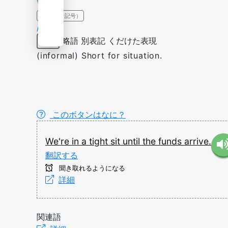
IPA（発音記号）
/sɪt/
略語
別表記
くだけた表現
名詞
(informal) Short for situation.
このボタンはなに？
We're
in
a
tight
sit
until
the
funds
arrive.
翻訳する
聞き取れるようになる
詳細
関連語