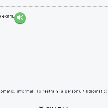
e
exam.
diomatic, informal) To restrain (a person). / (idiomatic