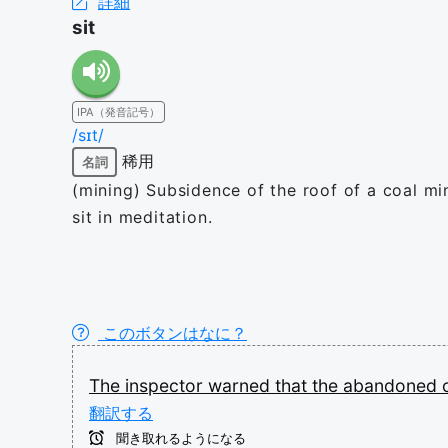
詳細
sit
IPA（発音記号）
/sɪt/
稀用
名詞
(mining) Subsidence of the roof of a coal min
sit in meditation.
このボタンはなに？
The
inspector
warned
that
the
abandoned
翻訳する
聞き取れるようになる