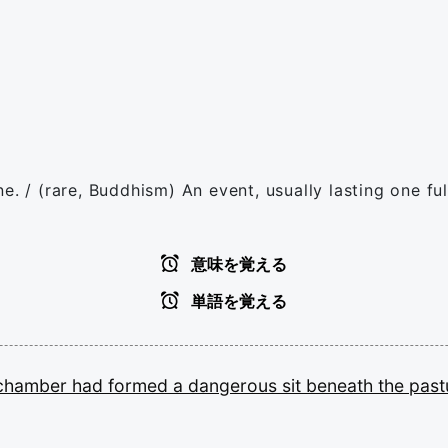
e. / (rare, Buddhism) An event, usually lasting one fu
意味を覚える
単語を覚える
chamber
had
formed
a
dangerous
sit
beneath
the
past