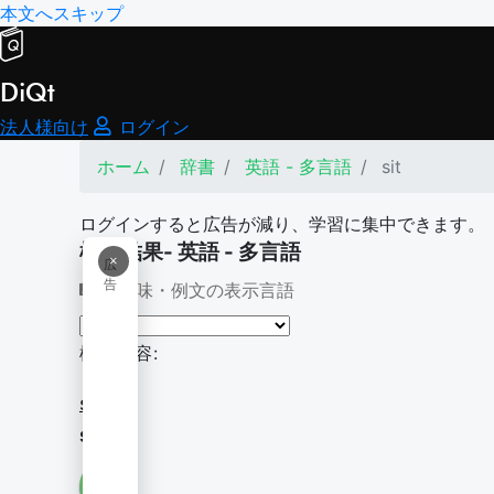
本文へスキップ
DiQt
法人様向け
ログイン
ホーム
辞書
英語 - 多言語
sit
ログインすると広告が減り、学習に集中できます。
検索結果- 英語 - 多言語
×
広
告
意味・例文の表示言語
検索内容:
sit
sit