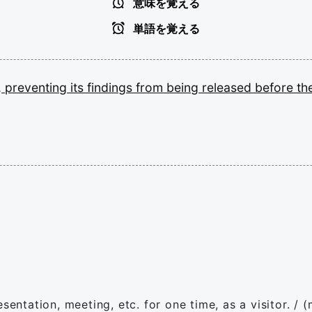
意味を覚える
単語を覚える
,
preventing
its
findings
from
being
released
before
th
sentation, meeting, etc. for one time, as a visitor. / 