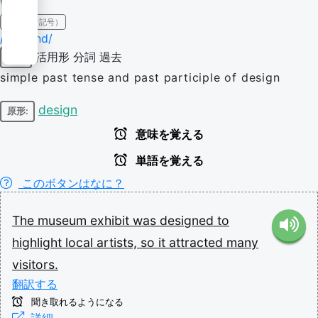
IPA（発音記号）
/dɪˈzaɪnd/
活用形
分詞
過去
動詞
simple past tense and past participle of design
design
原形:
意味を覚える
単語を覚える
このボタンはなに？
The
museum
exhibit
was
designed
to
highlight
local
artists,
so
it
attracted
many
visitors.
翻訳する
聞き取れるようになる
詳細