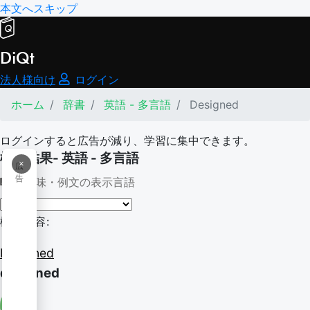
本文へスキップ
DiQt
法人様向け
ログイン
ホーム
辞書
英語 - 多言語
Designed
ログインすると広告が減り、学習に集中できます。
検索結果- 英語 - 多言語
×
広
告
意味・例文の表示言語
検索内容:
Designed
designed