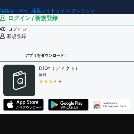
その他
編集者（35）
編集ガイドライン
クレジット
ログイン / 新規登録
ログイン
新規登録
アプリをダウンロード！
DiQt（ディクト）
無料
★★★★★
★★★★★