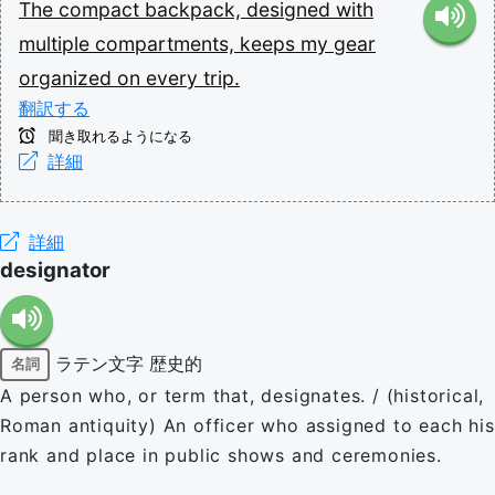
The
compact
backpack,
designed
with
multiple
compartments,
keeps
my
gear
organized
on
every
trip.
翻訳する
聞き取れるようになる
詳細
詳細
designator
ラテン文字
歴史的
名詞
A person who, or term that, designates. / (historical,
Roman antiquity) An officer who assigned to each his
rank and place in public shows and ceremonies.