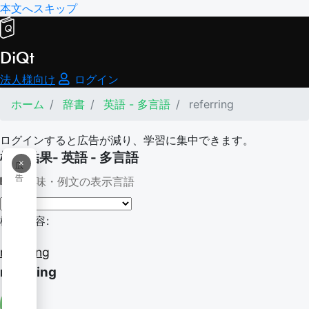
本文へスキップ
DiQt
法人様向け
ログイン
ホーム
辞書
英語 - 多言語
referring
ログインすると広告が減り、学習に集中できます。
検索結果- 英語 - 多言語
×
広
告
意味・例文の表示言語
検索内容:
referring
referring