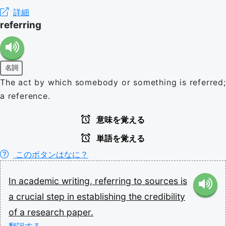
詳細
referring
名詞
The act by which somebody or something is referred;
a reference.
意味を覚える
単語を覚える
このボタンはなに？
In
academic
writing,
referring
to
sources
is
a
crucial
step
in
establishing
the
credibility
of
a
research
paper.
翻訳する