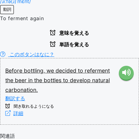
/ɹiːfə(ɹ)ˈmɛnt/
動詞
To ferment again
意味を覚える
単語を覚える
このボタンはなに？
Before
bottling,
we
decided
to
referment
the
beer
in
the
bottles
to
develop
natural
carbonation.
翻訳する
聞き取れるようになる
詳細
関連語