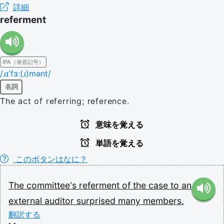
詳細
referment
IPA（発音記号）
/ɹɪˈfɜː(ɹ)mənt/
名詞
The act of referring; reference.
意味を覚える
単語を覚える
このボタンはなに？
The
committee's
referment
of
the
case
to
an
external
auditor
surprised
many
members.
翻訳する