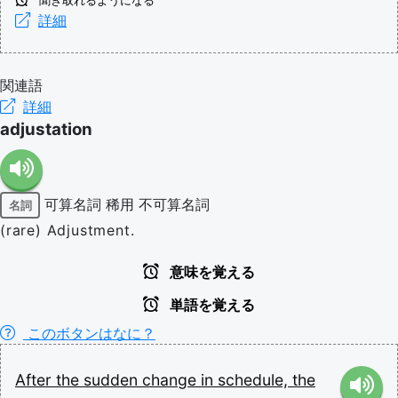
聞き取れるようになる
詳細
関連語
詳細
adjustation
可算名詞
稀用
不可算名詞
名詞
(rare) Adjustment.
意味を覚える
単語を覚える
このボタンはなに？
After
the
sudden
change
in
schedule,
the