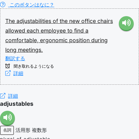
このボタンはなに？
The
adjustabilities
of
the
new
office
chairs
allowed
each
employee
to
find
a
comfortable,
ergonomic
position
during
long
meetings.
翻訳する
聞き取れるようになる
詳細
詳細
adjustables
活用形
複数形
名詞
plural of adjustable