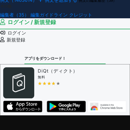
例文（1463614）
例文を追加する
例文の編集履歴（39）
その他
編集者（35）
編集ガイドライン
クレジット
ログイン / 新規登録
ログイン
新規登録
アプリをダウンロード！
DiQt（ディクト）
無料
★★★★★
★★★★★