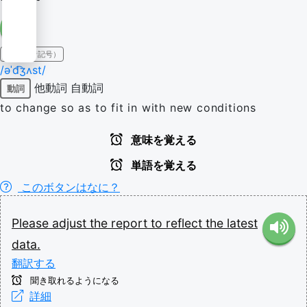
IPA（発音記号）
/əˈd͡ʒʌst/
他動詞
自動詞
動詞
to change so as to fit in with new conditions
意味を覚える
単語を覚える
このボタンはなに？
Please
adjust
the
report
to
reflect
the
latest
data.
翻訳する
聞き取れるようになる
詳細