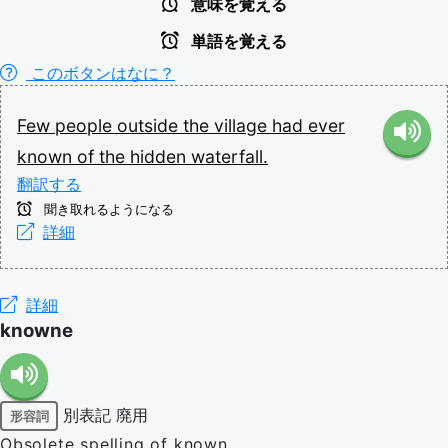
意味を覚える
単語を覚える
このボタンはなに？
Few
people
outside
the
village
had
ever
known
of
the
hidden
waterfall.
翻訳する
聞き取れるようになる
詳細
詳細
knowne
別表記
廃用
形容詞
Obsolete spelling of known