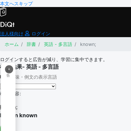
本文へスキップ
DiQt
法人様向け
ログイン
ホーム
辞書
英語 - 多言語
known;
ログインすると広告が減り、学習に集中できます。
検索結果- 英語 - 多言語
×
広
告
意味・例文の表示言語
検索内容:
known;
known known