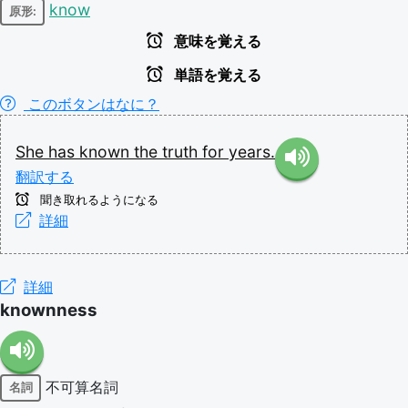
know
原形:
意味を覚える
単語を覚える
このボタンはなに？
She
has
known
the
truth
for
years.
翻訳する
聞き取れるようになる
詳細
詳細
knownness
不可算名詞
名詞