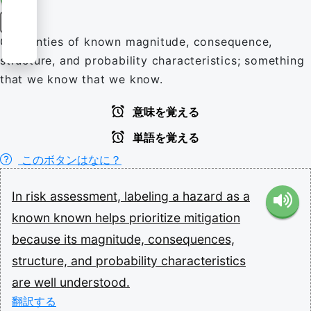
名詞
Certainties of known magnitude, consequence,
structure, and probability characteristics; something
that we know that we know.
意味を覚える
単語を覚える
このボタンはなに？
In
risk
assessment,
labeling
a
hazard
as
a
known
known
helps
prioritize
mitigation
because
its
magnitude,
consequences,
structure,
and
probability
characteristics
are
well
understood.
翻訳する