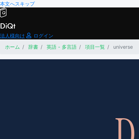
本文へスキップ
DiQt
法人様向け
ログイン
ホーム
辞書
英語 - 多言語
項目一覧
universe