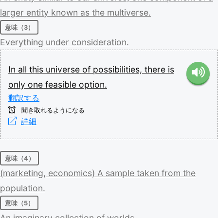
larger
entity
known
as
the
multiverse.
意味（3）
Everything
under
consideration.
In
all
this
universe
of
possibilities,
there
is
only
one
feasible
option.
翻訳する
聞き取れるようになる
詳細
意味（4）
(marketing,
economics)
A
sample
taken
from
the
population.
意味（5）
An
imaginary
collection
of
worlds.