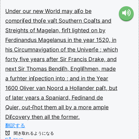
Under
our
new
World
may
alſo
be
compriſed
thoſe
vaſt
Southern
Coaſts
and
Streights
of
Magelan,
firſt
lighted
on
by
Ferdinandus
Magelanus
in
the
year
1520,
in
his
Circumnavigation
of
the
Univerſe
;
which
forty
five
years
after
Sir
Francis
Drake,
and
next
Sir
Thomas
Bendiſh,
Engliſhmen,
made
a
furhter
inſpection
into
;
and
in
the
Year
1600
Oliver
van
Noord
a
Hollander
paſt,
but
of
later
years
a
Spaniard,
Fedinand
de
Quier,
out-ſhot
them
all
by
a
more
ample
Diſcovery
then
all
the
former.
翻訳する
聞き取れるようになる