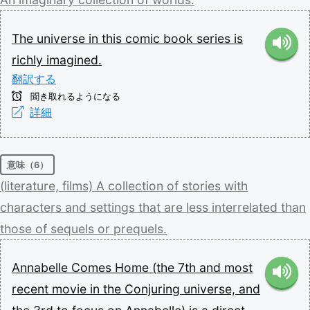
The
universe
in
this
comic
book
series
is
richly
imagined.
翻訳する
聞き取れるようになる
詳細
意味（6）
(literature,
films)
A
collection
of
stories
with
characters
and
settings
that
are
less
interrelated
than
those
of
sequels
or
prequels.
Annabelle
Comes
Home
(the
7th
and
most
recent
movie
in
the
Conjuring
universe,
and