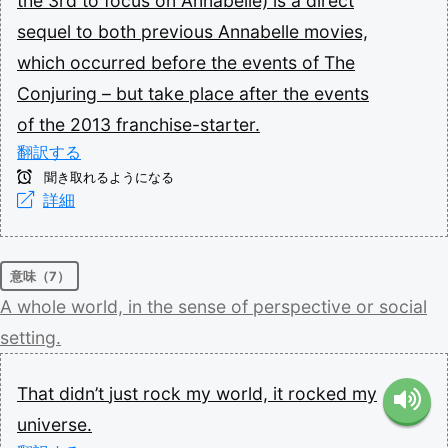
the
3rd
to
focus
on
Annabelle)
is
a
direct
sequel
to
both
previous
Annabelle
movies,
which
occurred
before
the
events
of
The
Conjuring
–
but
take
place
after
the
events
of
the
2013
franchise-starter.
翻訳する
聞き取れるようになる
詳細
意味（7）
A
whole
world,
in
the
sense
of
perspective
or
social
setting.
That
didn’t
just
rock
my
world,
it
rocked
my
universe.