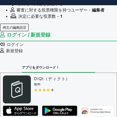
項目名の変更を審査する
審査に対する投票権限を持つユーザー -
編集者
決定に必要な投票数 -
1
例文の編集設定
ログイン / 新規登録
例文の編集権限を持つユーザー -
すべてのユーザー
例文の削除を審査する
ログイン
審査に対する投票権限を持つユーザー -
編集者
新規登録
決定に必要な投票数 -
1
問題の編集設定
アプリをダウンロード！
問題の編集権限を持つユーザー -
すべてのユーザー
審査に対する投票権限を持つユーザー -
編集者
DiQt（ディクト）
決定に必要な投票数 -
1
無料
★★★★★
★★★★★
編集ガイドライン