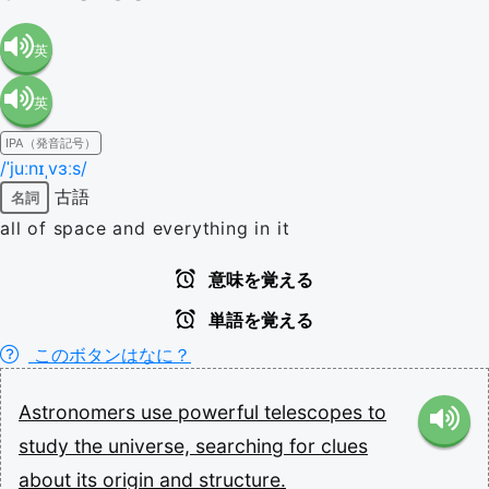
英
英
語（米
IPA（発音記号）
語（イ
国）
/ˈjuːnɪˌvɜːs/
古語
名詞
ギリ
(en-US)
all of space and everything in it
ス）
意味を覚える
単語を覚える
(en-GB)
このボタンはなに？
Astronomers
use
powerful
telescopes
to
study
the
universe,
searching
for
clues
about
its
origin
and
structure.