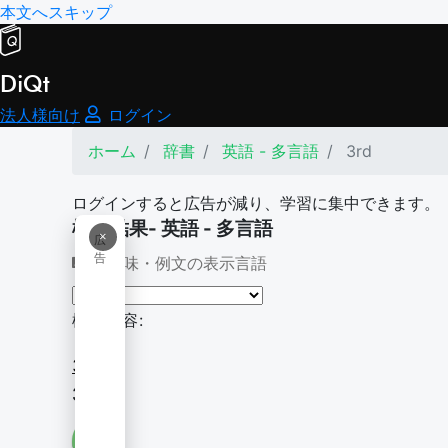
本文へスキップ
DiQt
法人様向け
ログイン
ホーム
辞書
英語 - 多言語
3rd
ログインすると広告が減り、学習に集中できます。
検索結果- 英語 - 多言語
×
広
告
意味・例文の表示言語
検索内容:
3rd
3rd