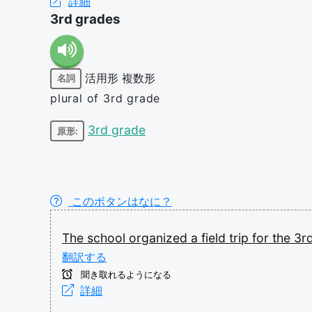
詳細
3rd grades
活用形
複数形
名詞
plural of 3rd grade
3rd grade
原形:
このボタンはなに？
The
school
organized
a
field
trip
for
the
3r
翻訳する
聞き取れるようになる
詳細