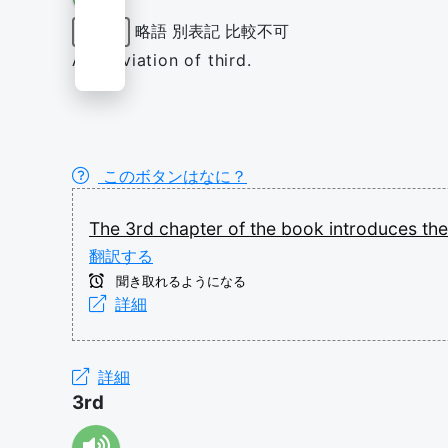
略語
別表記
比較不可
形容詞
Abbreviation of third.
このボタンはなに？
The
3rd
chapter
of
the
book
introduces
th
翻訳する
聞き取れるようになる
詳細
詳細
3rd