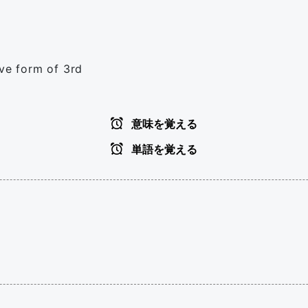
ive form of 3rd
意味を覚える
単語を覚える