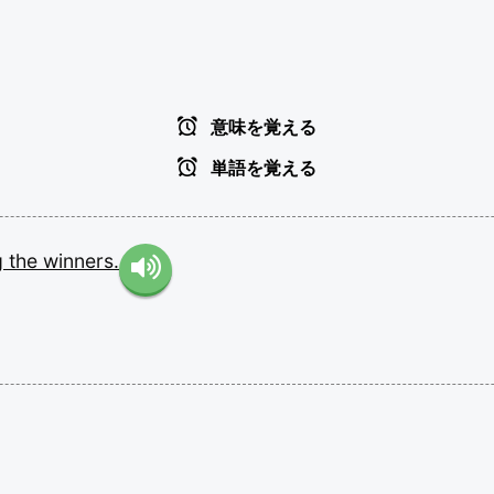
意味を覚える
単語を覚える
g
the
winners.