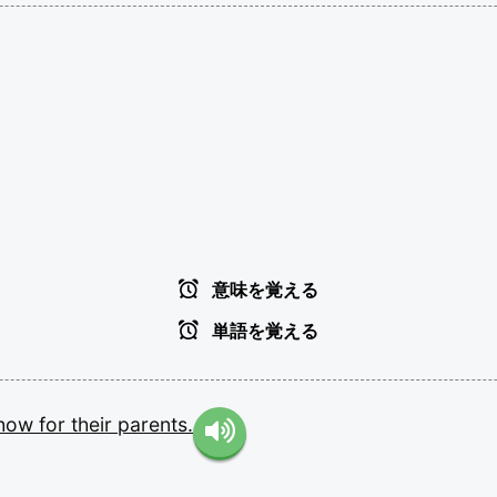
意味を覚える
単語を覚える
how
for
their
parents.