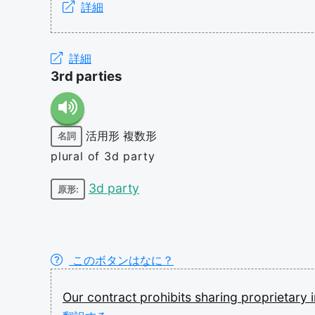
詳細
詳細
3rd parties
活用形
複数形
名詞
plural of 3d party
3d party
原形:
このボタンはなに？
Our
contract
prohibits
sharing
proprietary