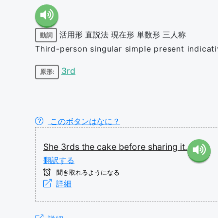
活用形
直説法
現在形
単数形
三人称
動詞
Third-person singular simple present indicat
3rd
原形:
このボタンはなに？
She
3rds
the
cake
before
sharing
it.
翻訳する
聞き取れるようになる
詳細