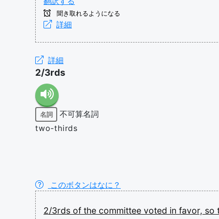
翻訳する
聞き取れるようになる
詳細
詳細
2/3rds
不可算名詞
名詞
two-thirds
このボタンはなに？
2/3rds
of
the
committee
voted
in
favor,
so