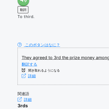
動詞
To third.
このボタンはなに？
They
agreed
to
3rd
the
prize
money
amon
翻訳する
聞き取れるようになる
詳細
関連語
詳細
3rds