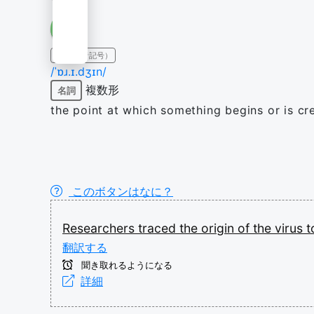
IPA（発音記号）
/ˈɒɹ.ɪ.dʒɪn/
複数形
名詞
the point at which something begins or is cr
このボタンはなに？
Researchers
traced
the
origin
of
the
virus
t
翻訳する
聞き取れるようになる
詳細