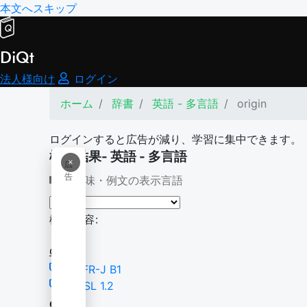
本文へスキップ
DiQt
法人様向け
ログイン
ホーム
辞書
英語 - 多言語
origin
ログインすると広告が減り、学習に集中できます。
検索結果- 英語 - 多言語
×
広
告
意味・例文の表示言語
検索内容:
origin
CEFR-J B1
NGSL 1.2
origin