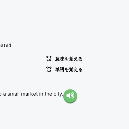
eated
意味を覚える
単語を覚える
o
a
small
market
in
the
city.