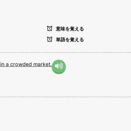
意味を覚える
単語を覚える
t
in
a
crowded
market.