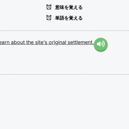
意味を覚える
単語を覚える
learn
about
the
site's
original
settlement.