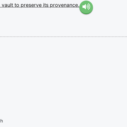
d
vault
to
preserve
its
provenance.
sh