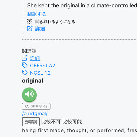
She
kept
the
original
in
a
climate-controlle
翻訳する
聞き取れるようになる
詳細
関連語
詳細
CEFR-J A2
NGSL 1.2
original
IPA（発音記号）
/əˈɹɪdʒɪnəl/
比較不可
比較可能
形容詞
being first made, thought, or performed; fre