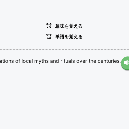
意味を覚える
単語を覚える
nations
of
local
myths
and
rituals
over
the
centuries.