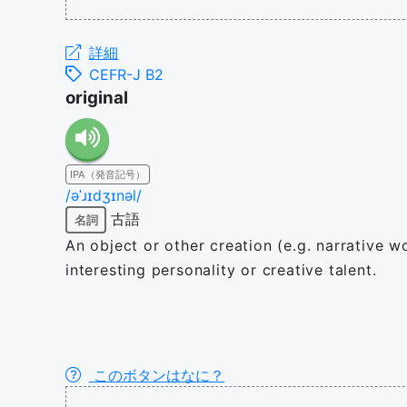
詳細
CEFR-J B2
original
IPA（発音記号）
/əˈɹɪdʒɪnəl/
古語
名詞
An object or other creation (e.g. narrative w
interesting personality or creative talent.
このボタンはなに？