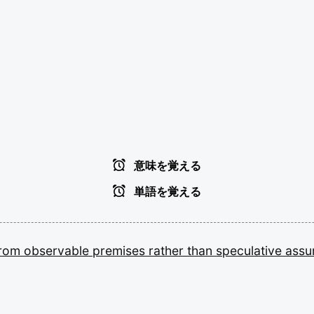
意味を覚える
単語を覚える
from
observable
premises
rather
than
speculative
assu