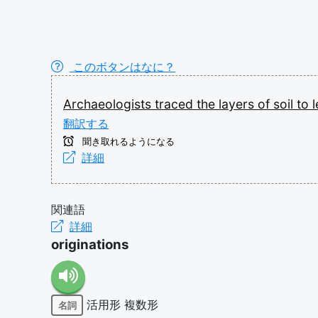
このボタンはなに？
Archaeologists
traced
the
layers
of
soil
to
翻訳する
聞き取れるようになる
詳細
関連語
詳細
originations
活用形
複数形
名詞