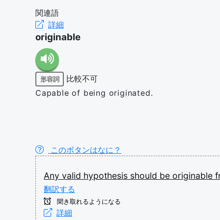
関連語
詳細
originable
比較不可
形容詞
Capable of being originated.
このボタンはなに？
Any
valid
hypothesis
should
be
originable
翻訳する
聞き取れるようになる
詳細