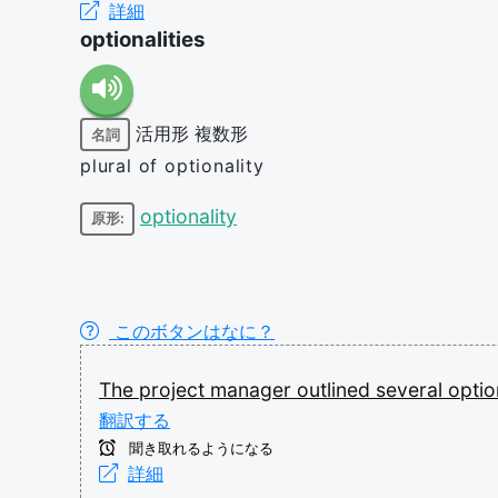
詳細
optionalities
活用形
複数形
名詞
plural of optionality
optionality
原形:
このボタンはなに？
The
project
manager
outlined
several
optio
翻訳する
聞き取れるようになる
詳細