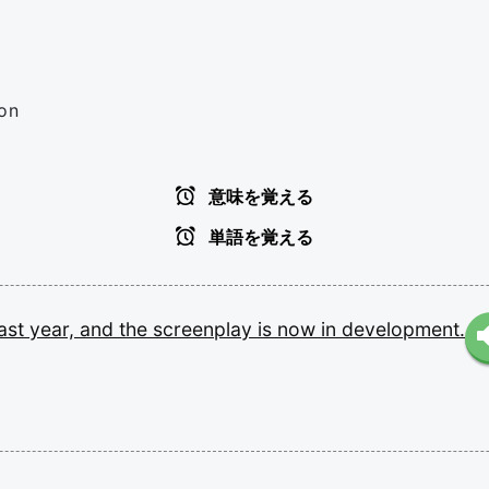
ion
意味を覚える
単語を覚える
last
year,
and
the
screenplay
is
now
in
development.