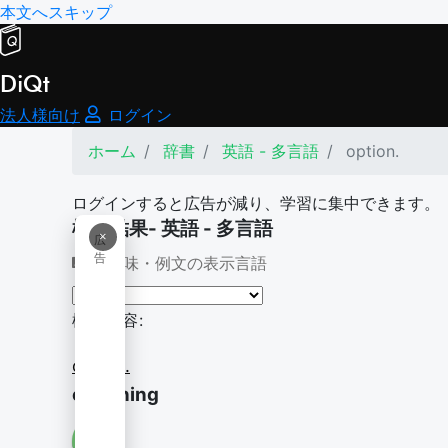
本文へスキップ
DiQt
法人様向け
ログイン
ホーム
辞書
英語 - 多言語
option.
ログインすると広告が減り、学習に集中できます。
検索結果- 英語 - 多言語
×
広
告
意味・例文の表示言語
検索内容:
option.
optioning