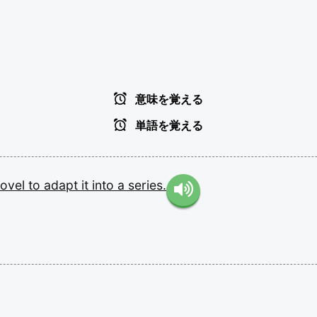
意味を覚える
単語を覚える
ovel
to
adapt
it
into
a
series.