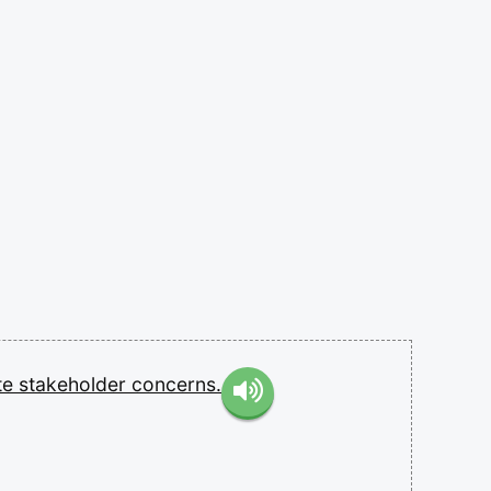
te
stakeholder
concerns.