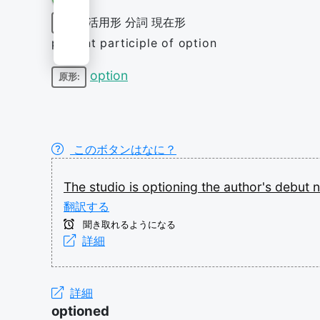
活用形
分詞
現在形
動詞
present participle of option
option
原形:
このボタンはなに？
The
studio
is
optioning
the
author's
debut
n
翻訳する
聞き取れるようになる
詳細
詳細
optioned