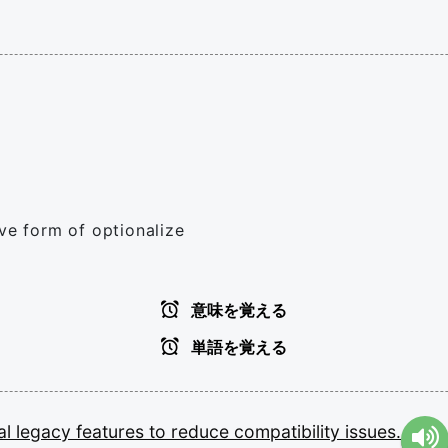
ive form of optionalize
意味を覚える
単語を覚える
al
legacy
features
to
reduce
compatibility
issues.