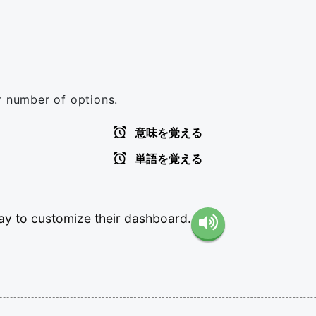
r number of options.
意味を覚える
単語を覚える
ay
to
customize
their
dashboard.