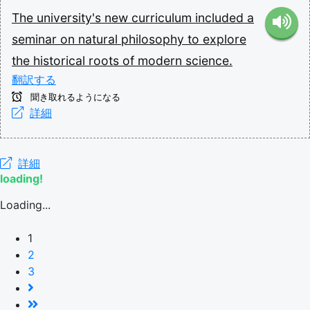
The
university's
new
curriculum
included
a
seminar
on
natural
philosophy
to
explore
the
historical
roots
of
modern
science.
翻訳する
聞き取れるようになる
詳細
詳細
loading!
Loading...
1
2
3