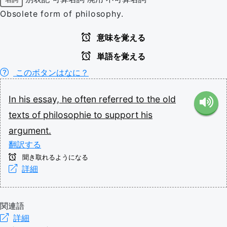
Obsolete form of philosophy.
意味を覚える
単語を覚える
このボタンはなに？
In
his
essay,
he
often
referred
to
the
old
texts
of
philosophie
to
support
his
argument.
翻訳する
聞き取れるようになる
詳細
関連語
詳細