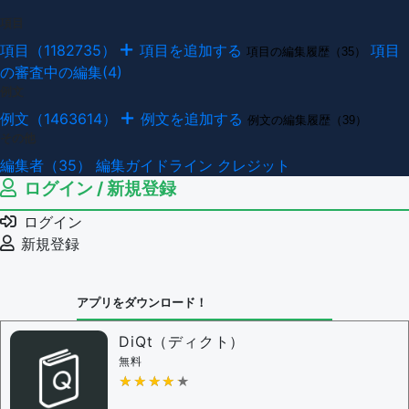
項目
項目（1182735）
項目を追加する
項目
項目の編集履歴（35）
の審査中の編集(4)
例文
例文（1463614）
例文を追加する
例文の編集履歴（39）
その他
編集者（35）
編集ガイドライン
クレジット
ログイン / 新規登録
ログイン
新規登録
アプリをダウンロード！
DiQt（ディクト）
無料
★★★★★
★★★★★