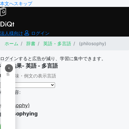
本文へスキップ
DiQt
法人様向け
ログイン
ホーム
辞書
英語 - 多言語
(philosophy)
ログインすると広告が減り、学習に集中できます。
検索結果- 英語 - 多言語
×
広
告
意味・例文の表示言語
検索内容:
(philosophy)
philosophying