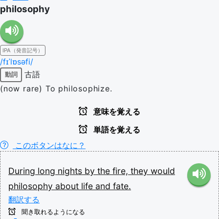
philosophy
IPA（発音記号）
/fɪˈlɒsəfi/
古語
動詞
(now rare) To philosophize.
意味を覚える
単語を覚える
このボタンはなに？
During
long
nights
by
the
fire,
they
would
philosophy
about
life
and
fate.
翻訳する
聞き取れるようになる