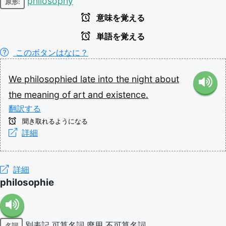
philosophy
原形:
意味を覚える
単語を覚える
このボタンはなに？
We
philosophied
late
into
the
night
about
the
meaning
of
art
and
existence.
翻訳する
聞き取れるようになる
詳細
詳細
philosophie
別表記
可算名詞
廃用
不可算名詞
名詞