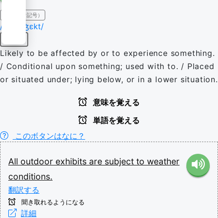
IPA（発音記号）
/ˈsʌb.d͡ʒɛkt/
形容詞
Likely to be affected by or to experience something.
/ Conditional upon something; used with to. / Placed
or situated under; lying below, or in a lower situation.
意味を覚える
単語を覚える
このボタンはなに？
All
outdoor
exhibits
are
subject
to
weather
conditions.
翻訳する
聞き取れるようになる
詳細