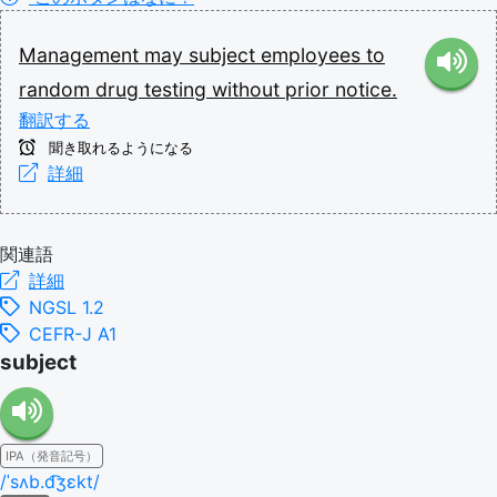
Management
may
subject
employees
to
random
drug
testing
without
prior
notice.
翻訳する
聞き取れるようになる
詳細
関連語
詳細
NGSL 1.2
CEFR-J A1
subject
IPA（発音記号）
/ˈsʌb.d͡ʒɛkt/