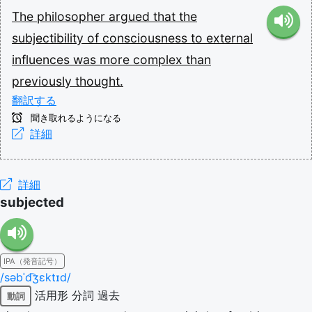
The
philosopher
argued
that
the
subjectibility
of
consciousness
to
external
influences
was
more
complex
than
previously
thought.
翻訳する
聞き取れるようになる
詳細
詳細
subjected
IPA（発音記号）
/səbˈd͡ʒɛktɪd/
活用形
分詞
過去
動詞