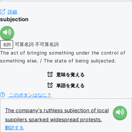
詳細
subjection
可算名詞
不可算名詞
名詞
The act of bringing something under the control of
something else. / The state of being subjected.
意味を覚える
単語を覚える
このボタンはなに？
The
company's
ruthless
subjection
of
local
suppliers
sparked
widespread
protests.
翻訳する