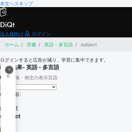
本文へスキップ
DiQt
法人様向け
ログイン
ホーム
辞書
英語 - 多言語
subject
ログインすると広告が減り、学習に集中できます。
検索結果- 英語 - 多言語
×
広
告
意味・例文の表示言語
検索内容:
subject
subject