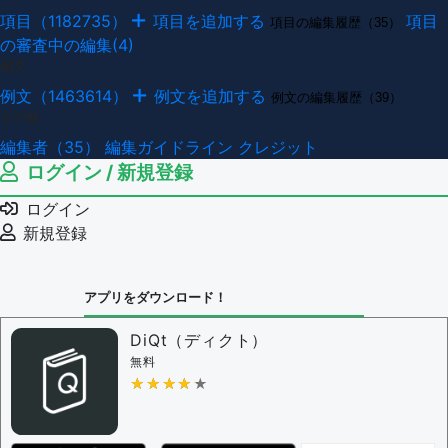
項目（1182735）
項目を追加する
項目
項目の編集履歴（35）
の審査中の編集(4)
例文
例文（1463614）
例文を追加する
例文の編集履歴（39）
その他
編集者（35）
編集ガイドライン
クレジット
ログイン / 新規登録
ログイン
新規登録
アプリをダウンロード！
DiQt（ディクト）
無料
★★★★★
★★★★★