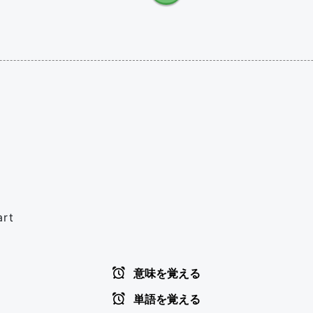
art
意味を覚える
単語を覚える