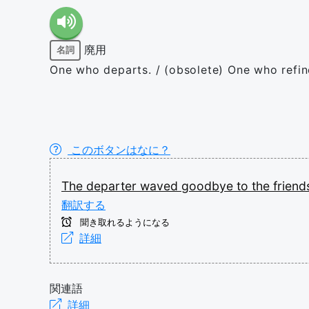
廃用
名詞
One who departs. / (obsolete) One who refin
このボタンはなに？
The
departer
waved
goodbye
to
the
frien
翻訳する
聞き取れるようになる
詳細
関連語
詳細