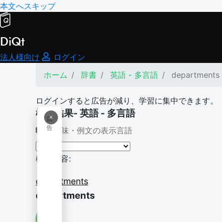
本文へスキップ
DiQt
法人様向け
ログイン
ホーム
辞書
英語 - 多言語
departments
ログインすると広告が減り、学習に集中できます。
検索結果- 英語 - 多言語
×
広
告
意味・例文の表示言語
検索内容:
departments
departments