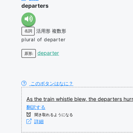
departers
活用形
複数形
名詞
plural of departer
departer
原形:
このボタンはなに？
As
the
train
whistle
blew,
the
departers
hur
翻訳する
聞き取れるようになる
詳細