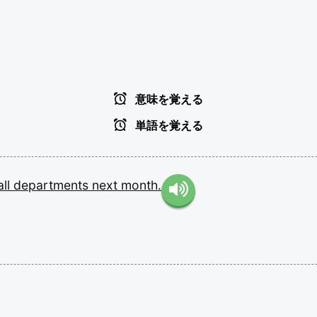
意味を覚える
単語を覚える
all
departments
next
month.