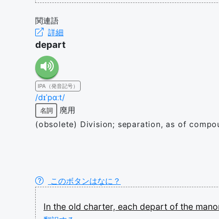
関連語
詳細
depart
IPA（発音記号）
/dɪˈpɑːt/
廃用
名詞
(obsolete) Division; separation, as of compo
このボタンはなに？
In
the
old
charter,
each
depart
of
the
mano