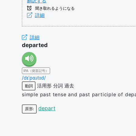
翻訳する
聞き取れるようになる
詳細
詳細
departed
IPA（発音記号）
/dɪˈpɑɹtɪd/
活用形
分詞
過去
動詞
simple past tense and past participle of dep
depart
原形: