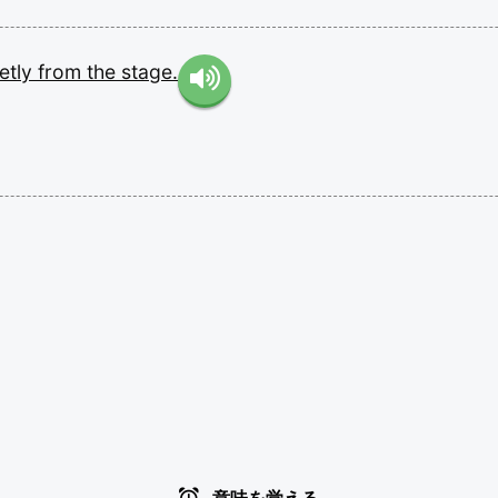
etly
from
the
stage.