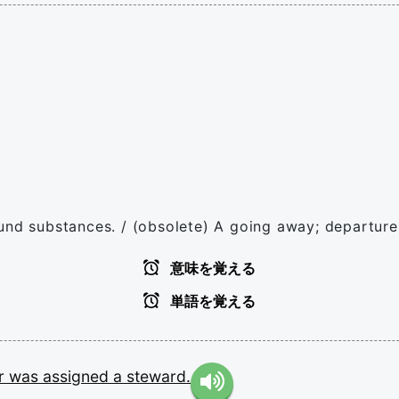
und substances. / (obsolete) A going away; departure
意味を覚える
単語を覚える
r
was
assigned
a
steward.