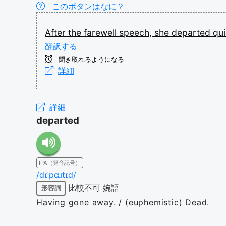
このボタンはなに？
After
the
farewell
speech,
she
departed
qui
翻訳する
聞き取れるようになる
詳細
詳細
departed
IPA（発音記号）
/dɪˈpɑɹtɪd/
比較不可
婉語
形容詞
Having gone away. / (euphemistic) Dead.