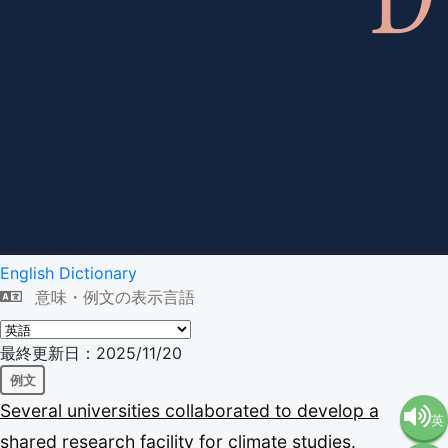
English Dictionary
意味・例文の表示言語
最終更新日：2025/11/20
例文
Several
universities
collaborated
to
develop
a
英
shared
research
facility
for
climate
studies.