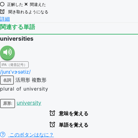
正解した
間違えた
聞き取れるようになる
詳細
関連する単語
universities
IPA（発音記号）
/junɪˈvɝsətiz/
活用形
複数形
名詞
plural of university
university
原形:
意味を覚える
単語を覚える
このボタンはなに？