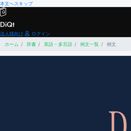
本文へスキップ
DiQt
法人様向け
ログイン
ホーム
辞書
英語 - 多言語
例文一覧
例文