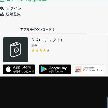
例文の削除を審査する
ログイン
審査に対する投票権限を持つユーザー -
編集者
新規登録
決定に必要な投票数 -
1
問題の編集設定
アプリをダウンロード！
問題の編集権限を持つユーザー -
すべてのユーザー
審査に対する投票権限を持つユーザー -
編集者
DiQt（ディクト）
決定に必要な投票数 -
1
無料
★★★★★
★★★★★
編集ガイドライン