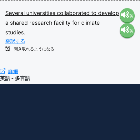
Several
universities
collaborated
to
develop
英
a
shared
research
facility
for
climate
英
studies.
語（米
翻訳する
語（イ
国）
聞き取れるようになる
ギリ
(en-US)
詳細
英語 - 多言語
ス）
(en-GB)