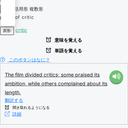
活用形
複数形
名詞
plural of critic
critic
原形:
意味を覚える
単語を覚える
このボタンはなに？
The
film
divided
critics;
some
praised
its
ambition,
while
others
complained
about
its
length.
翻訳する
聞き取れるようになる
詳細