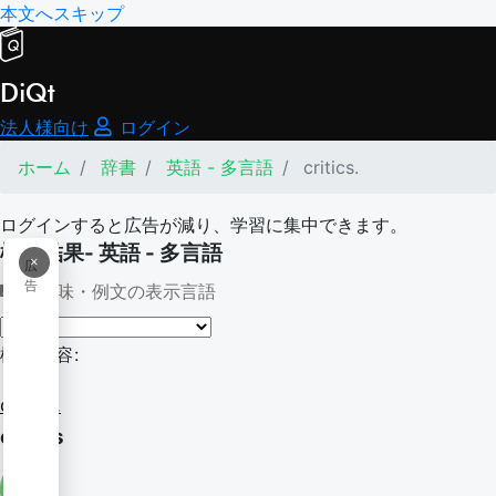
本文へスキップ
DiQt
法人様向け
ログイン
ホーム
辞書
英語 - 多言語
critics.
ログインすると広告が減り、学習に集中できます。
検索結果- 英語 - 多言語
×
広
告
意味・例文の表示言語
検索内容:
critics.
critics