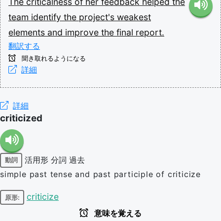
The
criticalness
of
her
feedback
helped
the
team
identify
the
project's
weakest
elements
and
improve
the
final
report.
翻訳する
聞き取れるようになる
詳細
詳細
criticized
活用形
分詞
過去
動詞
simple past tense and past participle of criticize
criticize
原形:
意味を覚える