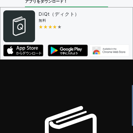
アプリをダウンロード！
DiQt（ディクト）
無料
★★★★★
★★★★★