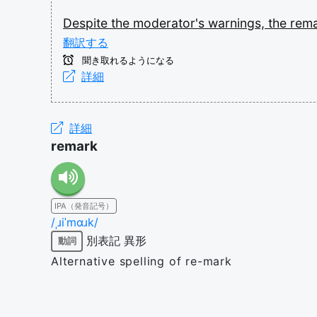
Despite
the
moderator's
warnings,
the
rem
翻訳する
聞き取れるようになる
詳細
詳細
remark
IPA（発音記号）
/ˌɹiˈmɑɹk/
別表記
異形
動詞
Alternative spelling of re-mark