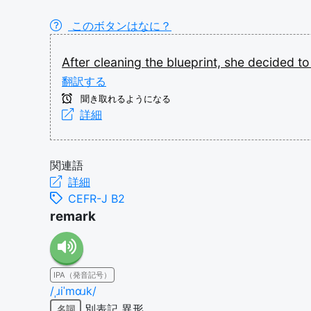
このボタンはなに？
After
cleaning
the
blueprint,
she
decided
t
翻訳する
聞き取れるようになる
詳細
関連語
詳細
CEFR-J B2
remark
IPA（発音記号）
/ˌɹiˈmɑɹk/
別表記
異形
名詞