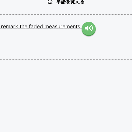
単語を覚える
o
remark
the
faded
measurements.