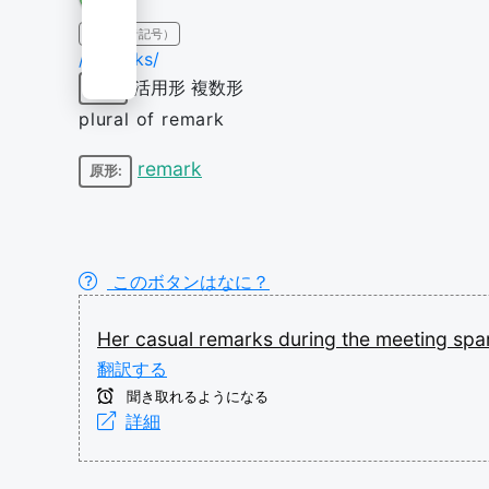
IPA（発音記号）
/ɹɪˈmɑɹks/
活用形
複数形
名詞
plural of remark
remark
原形:
このボタンはなに？
Her
casual
remarks
during
the
meeting
spa
翻訳する
聞き取れるようになる
詳細