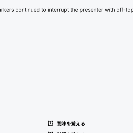
arkers
continued
to
interrupt
the
presenter
with
off-to
意味を覚える