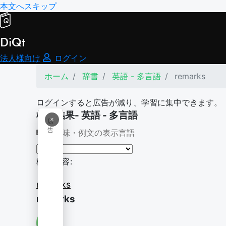
本文へスキップ
DiQt
法人様向け
ログイン
ホーム
辞書
英語 - 多言語
remarks
ログインすると広告が減り、学習に集中できます。
検索結果- 英語 - 多言語
×
広
告
意味・例文の表示言語
検索内容:
remarks
remarks