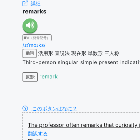
詳細
remarks
IPA（発音記号）
/ɹɪˈmɑɹks/
活用形
直説法
現在形
単数形
三人称
動詞
Third-person singular simple present indicat
remark
原形:
このボタンはなに？
The
professor
often
remarks
that
curiosity
翻訳する