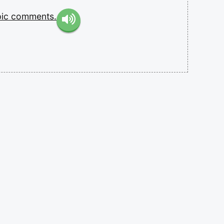
pic
comments.