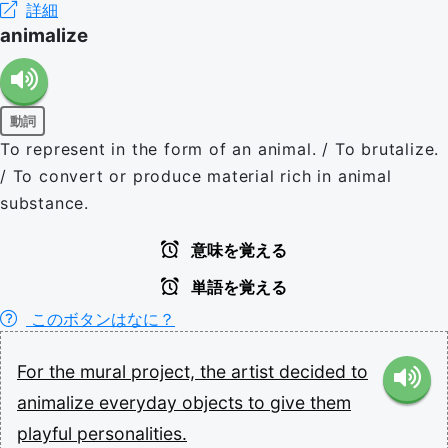
詳細
animalize
動詞
To represent in the form of an animal. / To brutalize.
/ To convert or produce material rich in animal
substance.
意味を覚える
単語を覚える
このボタンはなに？
For
the
mural
project,
the
artist
decided
to
animalize
everyday
objects
to
give
them
playful
personalities.