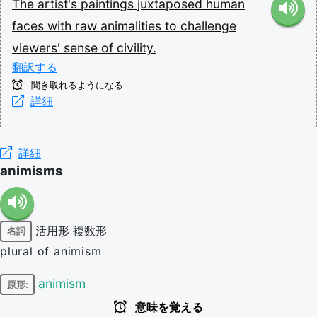
The
artist's
paintings
juxtaposed
human
faces
with
raw
animalities
to
challenge
viewers'
sense
of
civility.
翻訳する
聞き取れるようになる
詳細
詳細
animisms
活用形
複数形
名詞
plural of animism
animism
原形:
意味を覚える