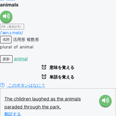
animals
IPA（発音記号）
/ˈæn.ɪ.məlz/
活用形
複数形
名詞
plural of animal
animal
原形:
意味を覚える
単語を覚える
このボタンはなに？
The
children
laughed
as
the
animals
paraded
through
the
park.
翻訳する