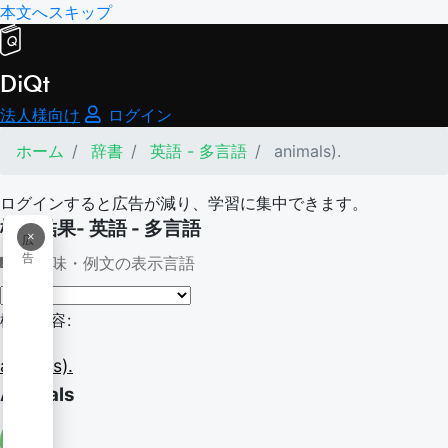
本文へスキップ
DiQt
法人様向け
ログイン
ホーム
辞書
英語 - 多言語
animals).
ログインすると広告が減り、学習に集中できます。
検索結果- 英語 - 多言語
×
広
告
意味・例文の表示言語
検索内容:
animals).
Animals