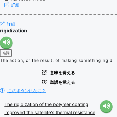
詳細
詳細
rigidization
名詞
The action, or the result, of making something rigid
意味を覚える
単語を覚える
このボタンはなに？
The
rigidization
of
the
polymer
coating
improved
the
satellite's
thermal
resistance