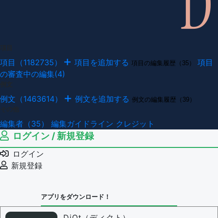
項目
項目（1182735）
項目を追加する
項目
項目の編集履歴（35）
の審査中の編集(4)
例文
例文（1463614）
例文を追加する
例文の編集履歴（39）
その他
編集者（35）
編集ガイドライン
クレジット
ログイン / 新規登録
ログイン
新規登録
アプリをダウンロード！
DiQt（ディクト）