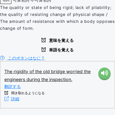
名詞
The quality or state of being rigid; lack of pliability;
the quality of resisting change of physical shape /
The amount of resistance with which a body opposes
change of form.
意味を覚える
単語を覚える
このボタンはなに？
The
rigidity
of
the
old
bridge
worried
the
engineers
during
the
inspection.
翻訳する
聞き取れるようになる
詳細