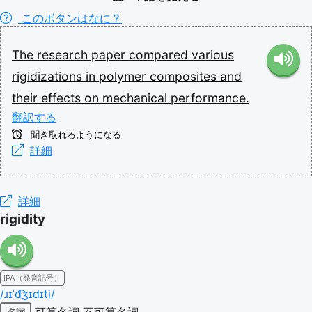
このボタンはなに？
The
research
paper
compared
various
rigidizations
in
polymer
composites
and
their
effects
on
mechanical
performance.
翻訳する
聞き取れるようになる
詳細
詳細
rigidity
IPA（発音記号）
/ɹɪˈd͡ʒɪdɪti/
可算名詞
不可算名詞