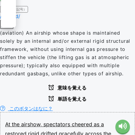
IPA（発音記号）
/ˈɹɪd͡ʒ.ɪd/
名詞
(aviation) An airship whose shape is maintained
solely by an internal and/or external rigid structural
framework, without using internal gas pressure to
stiffen the vehicle (the lifting gas is at atmospheric
pressure); typically also equipped with multiple
redundant gasbags, unlike other types of airship.
意味を覚える
単語を覚える
このボタンはなに？
At
the
airshow,
spectators
cheered
as
a
restored
rigid
drifted
gracefully
across
the