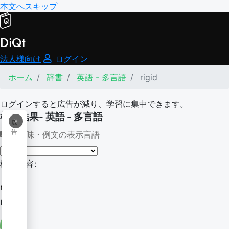
本文へスキップ
DiQt
法人様向け
ログイン
ホーム
辞書
英語 - 多言語
rigid
ログインすると広告が減り、学習に集中できます。
検索結果- 英語 - 多言語
×
広
告
意味・例文の表示言語
検索内容:
rigid
rigid