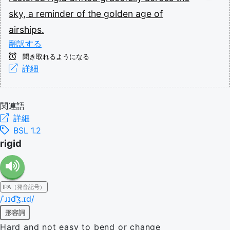
sky,
a
reminder
of
the
golden
age
of
airships.
翻訳する
聞き取れるようになる
詳細
関連語
詳細
BSL 1.2
rigid
IPA（発音記号）
/ˈɹɪd͡ʒ.ɪd/
形容詞
Hard and not easy to bend or change