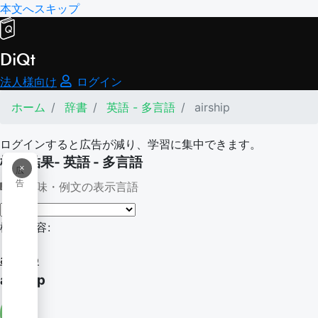
本文へスキップ
DiQt
法人様向け
ログイン
ホーム
辞書
英語 - 多言語
airship
ログインすると広告が減り、学習に集中できます。
検索結果- 英語 - 多言語
×
広
告
意味・例文の表示言語
検索内容:
airship
airship