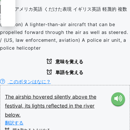
アメリカ英語
くだけた表現
イギリス英語
軽蔑的
複数
名詞
形
(aviation) A lighter-than-air aircraft that can be
propelled forward through the air as well as steered.
/ (US, law enforcement, aviation) A police air unit, a
police helicopter
意味を覚える
単語を覚える
このボタンはなに？
The
airship
hovered
silently
above
the
festival,
its
lights
reflected
in
the
river
below.
翻訳する