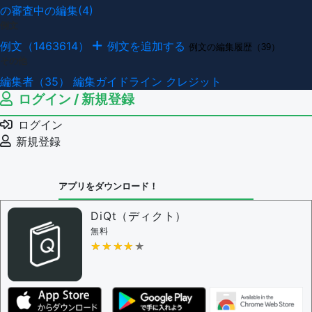
の審査中の編集(4)
例文
例文（1463614）
例文を追加する
例文の編集履歴（39）
その他
編集者（35）
編集ガイドライン
クレジット
ログイン / 新規登録
ログイン
新規登録
アプリをダウンロード！
DiQt（ディクト）
無料
★★★★★
★★★★★