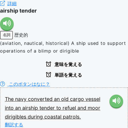
詳細
airship tender
歴史的
名詞
(aviation, nautical, historical) A ship used to support
operations of a blimp or dirigible
意味を覚える
単語を覚える
このボタンはなに？
The
navy
converted
an
old
cargo
vessel
into
an
airship
tender
to
refuel
and
moor
dirigibles
during
coastal
patrols.
翻訳する