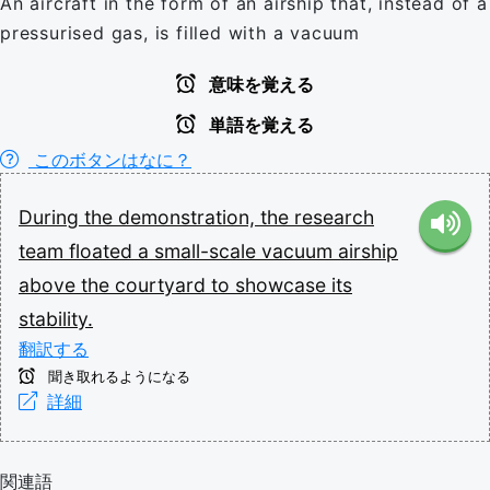
An aircraft in the form of an airship that, instead of a
pressurised gas, is filled with a vacuum
意味を覚える
単語を覚える
このボタンはなに？
During
the
demonstration,
the
research
team
floated
a
small-scale
vacuum
airship
above
the
courtyard
to
showcase
its
stability.
翻訳する
聞き取れるようになる
詳細
関連語