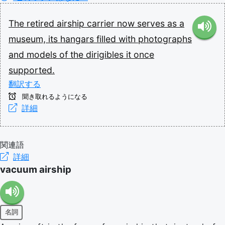
The
retired
airship
carrier
now
serves
as
a
museum,
its
hangars
filled
with
photographs
and
models
of
the
dirigibles
it
once
supported.
翻訳する
聞き取れるようになる
詳細
関連語
詳細
vacuum airship
名詞