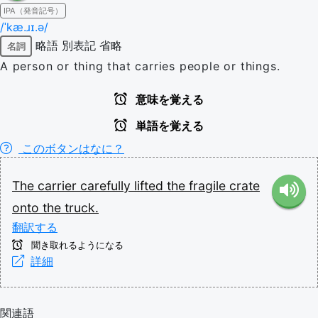
IPA（発音記号）
/ˈkæ.ɹɪ.ə/
略語
別表記
省略
名詞
A person or thing that carries people or things.
意味を覚える
単語を覚える
このボタンはなに？
The
carrier
carefully
lifted
the
fragile
crate
onto
the
truck.
翻訳する
聞き取れるようになる
詳細
関連語