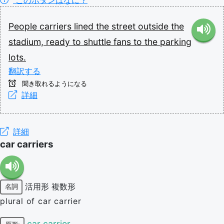
People
carriers
lined
the
street
outside
the
stadium,
ready
to
shuttle
fans
to
the
parking
lots.
翻訳する
聞き取れるようになる
詳細
詳細
car carriers
活用形
複数形
名詞
plural of car carrier
car carrier