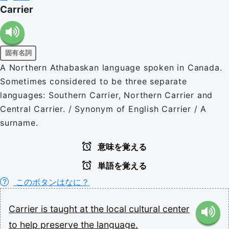
Carrier
固有名詞
A Northern Athabaskan language spoken in Canada.
Sometimes considered to be three separate
languages: Southern Carrier, Northern Carrier and
Central Carrier. / Synonym of English Carrier / A
surname.
意味を覚える
単語を覚える
このボタンはなに？
Carrier
is
taught
at
the
local
cultural
center
to
help
preserve
the
language.