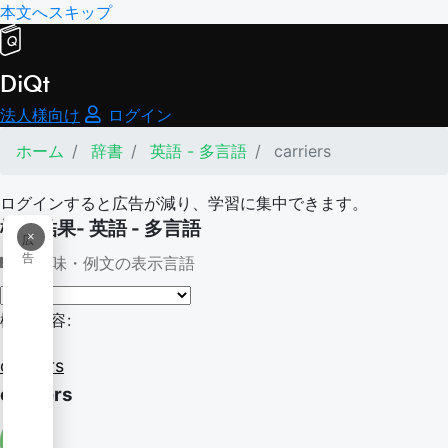
本文へスキップ
DiQt
法人様向け
ログイン
ホーム
辞書
英語 - 多言語
carriers
ログインすると広告が減り、学習に集中できます。
検索結果- 英語 - 多言語
×
広
告
意味・例文の表示言語
検索内容:
carriers
carriers