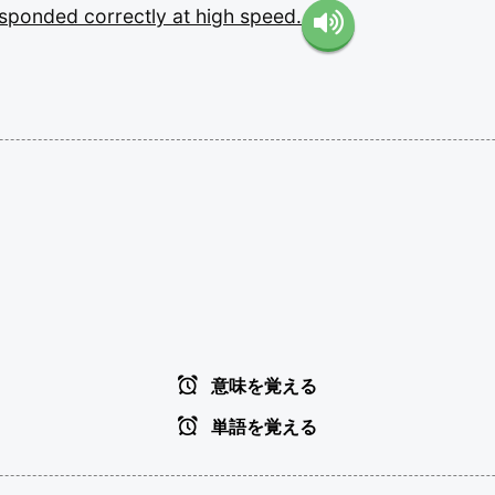
esponded
correctly
at
high
speed.
意味を覚える
単語を覚える