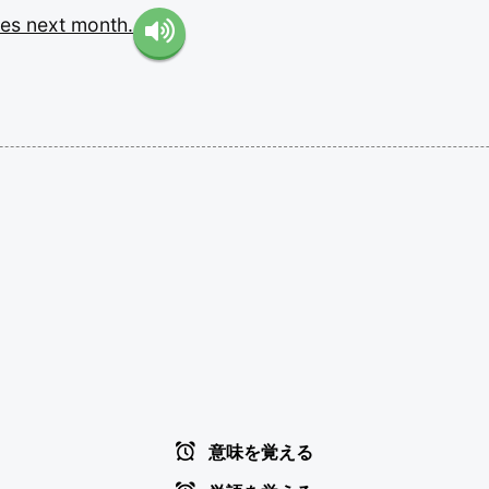
les
next
month.
意味を覚える