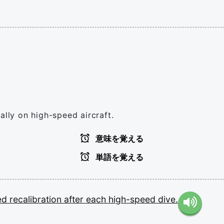
ally on high-speed aircraft.
意味を覚える
単語を覚える
red
recalibration
after
each
high-speed
dive.