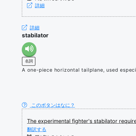
詳細
詳細
stabilator
名詞
A one-piece horizontal tailplane, used especi
このボタンはなに？
The
experimental
fighter's
stabilator
requi
翻訳する