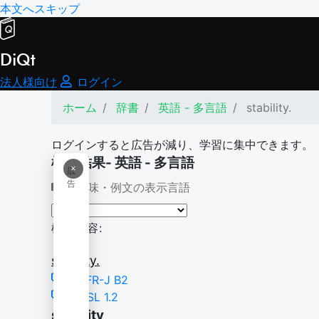
本文へスキップ
DiQt
法人様向け
ログイン
ホーム
辞書
英語 - 多言語
stability.
ログインすると広告が減り、学習に集中できます。
検索結果- 英語 - 多言語
×
広
告
意味・例文の表示言語
検索内容:
stability.
CEFR-J B2
NGSL 1.2
stability