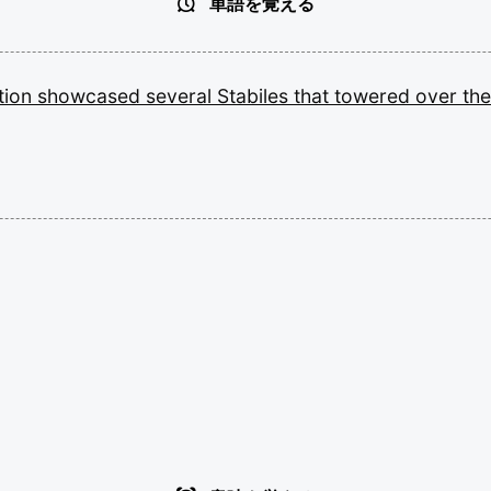
単語を覚える
ation
showcased
several
Stabiles
that
towered
over
th