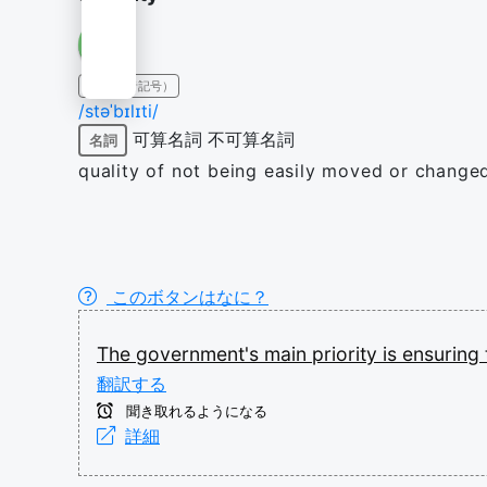
IPA（発音記号）
/stəˈbɪlɪti/
可算名詞
不可算名詞
名詞
quality of not being easily moved or change
このボタンはなに？
The
government's
main
priority
is
ensuring
翻訳する
聞き取れるようになる
詳細