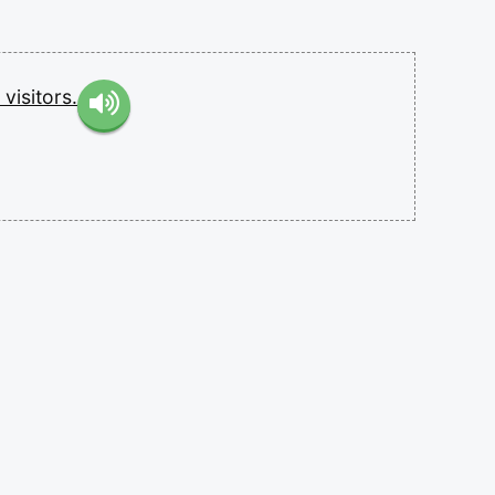
e
visitors.