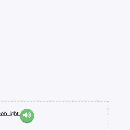
noon
light.