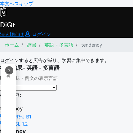
本文へスキップ
DiQt
法人様向け
ログイン
ホーム
辞書
英語 - 多言語
tendency
ログインすると広告が減り、学習に集中できます。
検索結果- 英語 - 多言語
×
広
告
意味・例文の表示言語
検索内容:
tendency
CEFR-J B1
NGSL 1.2
tendency