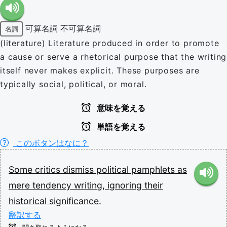
可算名詞
不可算名詞
名詞
(literature) Literature produced in order to promote
a cause or serve a rhetorical purpose that the writing
itself never makes explicit. These purposes are
typically social, political, or moral.
意味を覚える
単語を覚える
このボタンはなに？
Some
critics
dismiss
political
pamphlets
as
mere
tendency
writing,
ignoring
their
historical
significance.
翻訳する