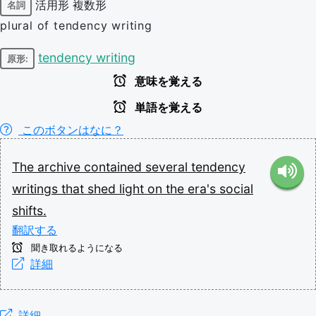
活用形
複数形
名詞
plural of tendency writing
tendency writing
原形:
意味を覚える
単語を覚える
このボタンはなに？
The
archive
contained
several
tendency
writings
that
shed
light
on
the
era's
social
shifts.
翻訳する
聞き取れるようになる
詳細
詳細