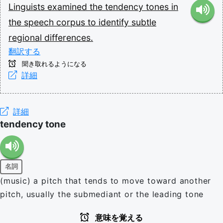
Linguists
examined
the
tendency
tones
in
the
speech
corpus
to
identify
subtle
regional
differences.
翻訳する
聞き取れるようになる
詳細
詳細
tendency tone
名詞
(music) a pitch that tends to move toward another
pitch, usually the submediant or the leading tone
意味を覚える