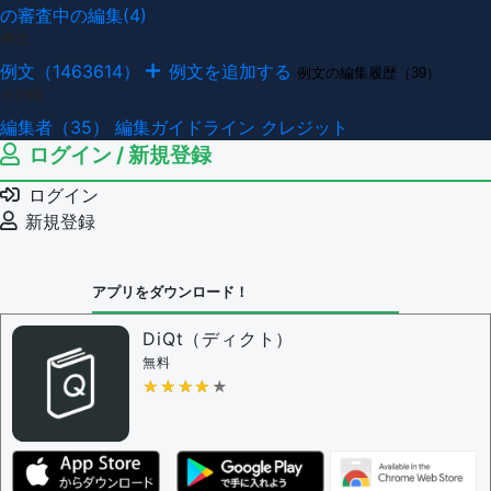
の審査中の編集(4)
例文
例文（1463614）
例文を追加する
例文の編集履歴（39）
その他
編集者（35）
編集ガイドライン
クレジット
ログイン / 新規登録
ログイン
新規登録
アプリをダウンロード！
DiQt（ディクト）
無料
★★★★★
★★★★★