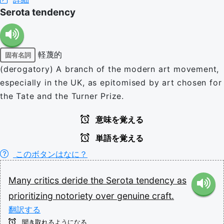
Serota tendency
軽蔑的
固有名詞
(derogatory) A branch of the modern art movement,
especially in the UK, as epitomised by art chosen for
the Tate and the Turner Prize.
意味を覚える
単語を覚える
このボタンはなに？
Many
critics
deride
the
Serota
tendency
as
prioritizing
notoriety
over
genuine
craft.
翻訳する
聞き取れるようになる