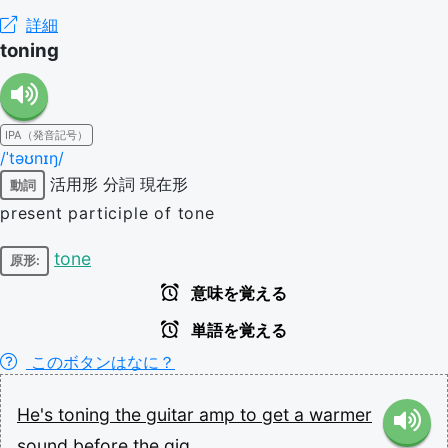
詳細
toning
IPA（発音記号）
/ˈtəʊnɪŋ/
活用形
分詞
現在形
動詞
present participle of tone
tone
原形:
意味を覚える
単語を覚える
このボタンはなに？
He's
toning
the
guitar
amp
to
get
a
warmer
sound
before
the
gig.