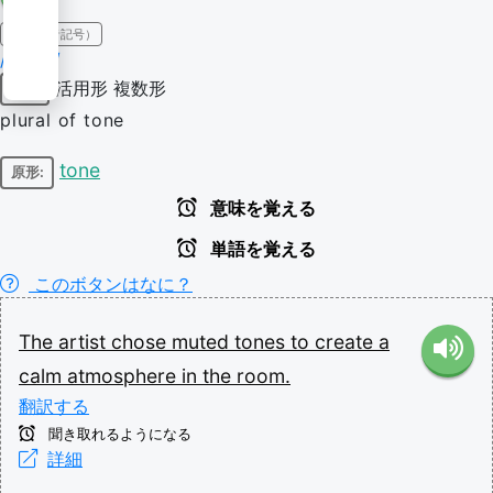
IPA（発音記号）
/təʊnz/
活用形
複数形
名詞
plural of tone
tone
原形:
意味を覚える
単語を覚える
このボタンはなに？
The
artist
chose
muted
tones
to
create
a
calm
atmosphere
in
the
room.
翻訳する
聞き取れるようになる
詳細