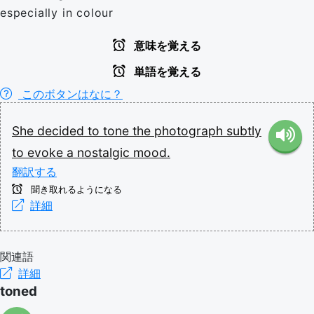
especially in colour
意味を覚える
単語を覚える
このボタンはなに？
She
decided
to
tone
the
photograph
subtly
to
evoke
a
nostalgic
mood.
翻訳する
聞き取れるようになる
詳細
関連語
詳細
toned