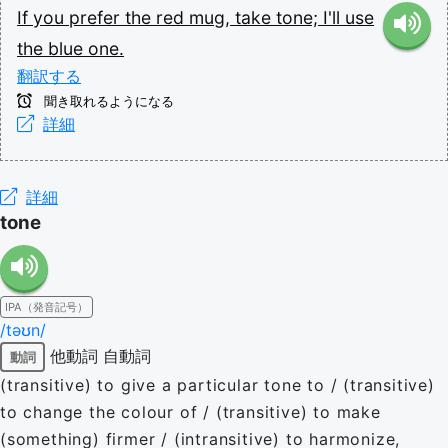
If
you
prefer
the
red
mug,
take
tone;
I'll
use
the
blue
one.
翻訳する
聞き取れるようになる
詳細
詳細
tone
IPA（発音記号）
/təʊn/
他動詞
自動詞
動詞
(transitive) to give a particular tone to / (transitive)
to change the colour of / (transitive) to make
(something) firmer / (intransitive) to harmonize,