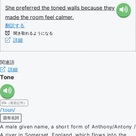
She
preferred
the
toned
walls
because
they
made
the
room
feel
calmer.
翻訳する
聞き取れるようになる
詳細
関連語
詳細
Tone
IPA（発音記号）
/ˈtoʊn/
固有名詞
A male given name, a short form of Anthony/Antony /
A river in Somerset, England, which flows into the