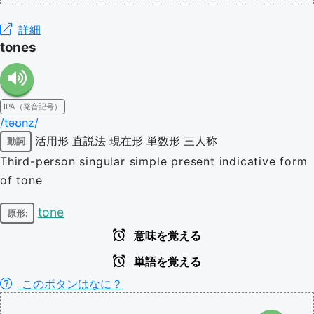
詳細
tones
IPA（発音記号）
/təʊnz/
活用形
直説法
現在形
単数形
三人称
動詞
Third-person singular simple present indicative form
of tone
tone
原形:
意味を覚える
単語を覚える
このボタンはなに？