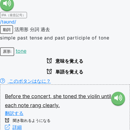
IPA（発音記号）
/təʊnd/
活用形
分詞
過去
動詞
simple past tense and past participle of tone
tone
原形:
意味を覚える
単語を覚える
このボタンはなに？
Before
the
concert,
she
toned
the
violin
until
each
note
rang
clearly.
翻訳する
聞き取れるようになる
詳細