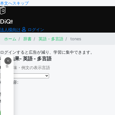
本文へスキップ
DiQt
法人様向け
ログイン
ホーム
辞書
英語 - 多言語
tones
ログインすると広告が減り、学習に集中できます。
検索結果- 英語 - 多言語
×
広
告
意味・例文の表示言語
検索内容:
tones
tones