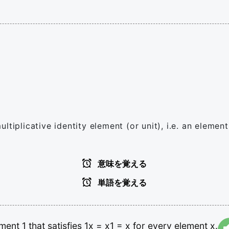
tiplicative identity element (or unit), i.e. an element
意味を覚える
単語を覚える
ement
1
that
satisfies
1x
=
x1
=
x
for
every
element
x.