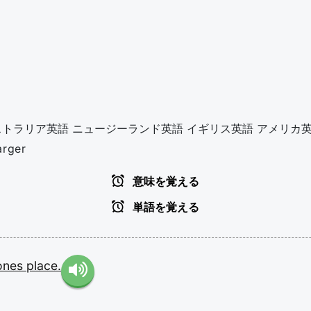
ストラリア英語
ニュージーランド英語
イギリス英語
アメリカ
arger
意味を覚える
単語を覚える
ones
place.