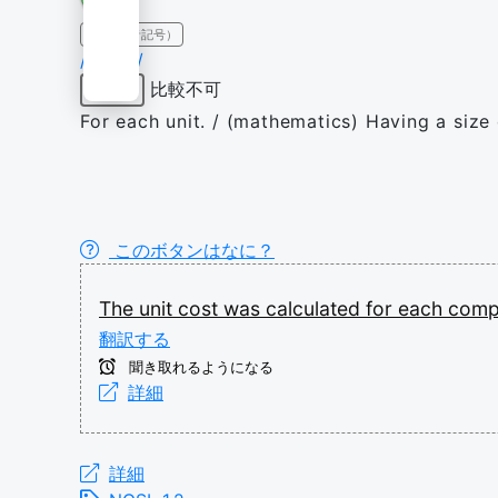
IPA（発音記号）
/ˈjuː.nɪt/
比較不可
形容詞
For each unit. / (mathematics) Having a size
このボタンはなに？
The
unit
cost
was
calculated
for
each
comp
翻訳する
聞き取れるようになる
詳細
詳細