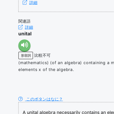
詳細
関連語
詳細
unital
比較不可
形容詞
(mathematics) (of an algebra) containing a mul
elements x of the algebra.
このボタンはなに？
A
unital
algebra
necessarily
contains
an
el