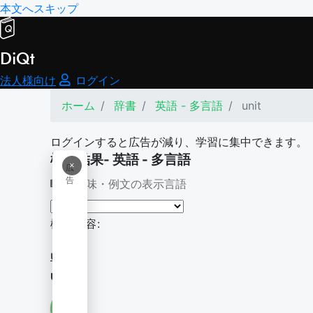
本文へスキップ
DiQt
法人様向け
ログイン
ホーム
辞書
英語 - 多言語
unit
ログインすると広告が減り、学習に集中できます。
検索結果- 英語 - 多言語
×
広
告
意味・例文の表示言語
検索内容:
unit
unit