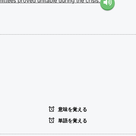
ittees
proved
unitable
during
the
crisis.
意味を覚える
単語を覚える