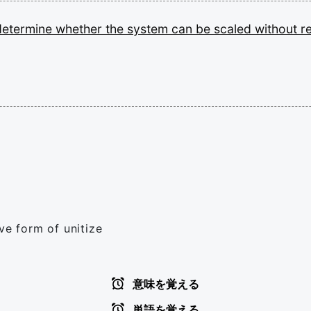
determine
whether
the
system
can
be
scaled
without
r
ve form of unitize
意味を覚える
単語を覚える