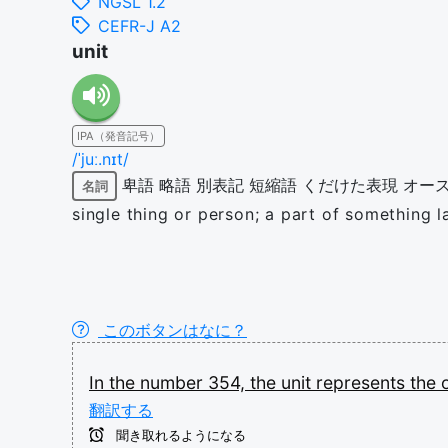
NGSL 1.2
CEFR-J A2
unit
IPA（発音記号）
/ˈjuː.nɪt/
卑語
略語
別表記
短縮語
くだけた表現
オー
名詞
single thing or person; a part of something l
このボタンはなに？
In
the
number
354,
the
unit
represents
the
翻訳する
聞き取れるようになる