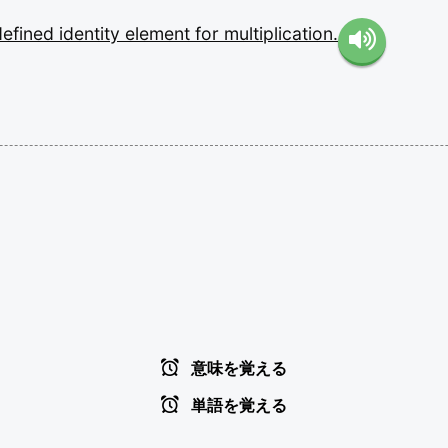
defined
identity
element
for
multiplication.
意味を覚える
単語を覚える