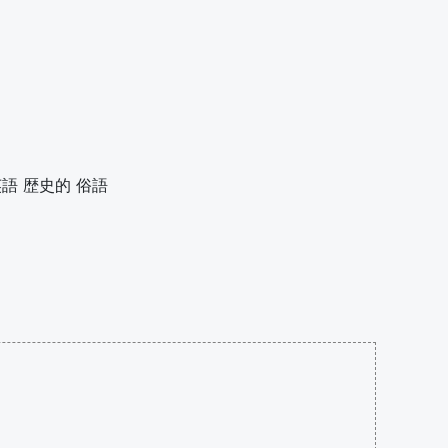
英語
歴史的
俗語