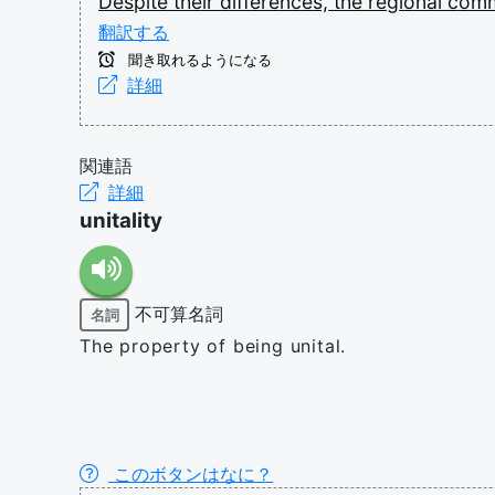
Despite
their
differences,
the
regional
comm
翻訳する
聞き取れるようになる
詳細
関連語
詳細
unitality
不可算名詞
名詞
The property of being unital.
このボタンはなに？