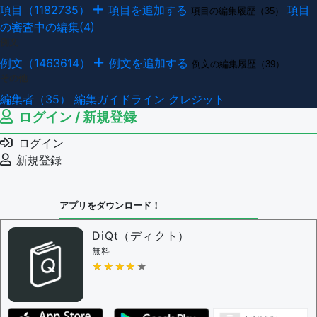
項目（1182735）
項目を追加する
項目
項目の編集履歴（35）
の審査中の編集(4)
例文
例文（1463614）
例文を追加する
例文の編集履歴（39）
その他
編集者（35）
編集ガイドライン
クレジット
ログイン / 新規登録
ログイン
新規登録
アプリをダウンロード！
DiQt（ディクト）
無料
★★★★★
★★★★★