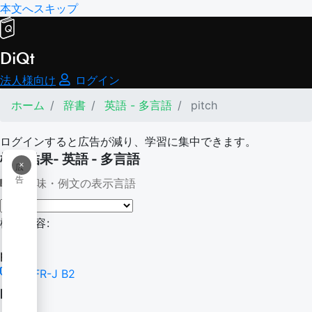
本文へスキップ
DiQt
法人様向け
ログイン
ホーム
辞書
英語 - 多言語
pitch
ログインすると広告が減り、学習に集中できます。
検索結果- 英語 - 多言語
×
広
告
意味・例文の表示言語
検索内容:
pitch
CEFR-J B2
pitch