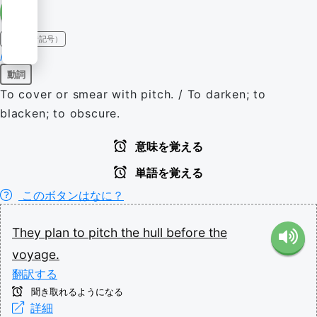
IPA（発音記号）
/pɪt͡ʃ/
動詞
To cover or smear with pitch. / To darken; to
blacken; to obscure.
意味を覚える
単語を覚える
このボタンはなに？
They
plan
to
pitch
the
hull
before
the
voyage.
翻訳する
聞き取れるようになる
詳細