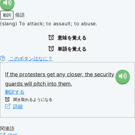
俗語
動詞
(slang) To attack; to assault; to abuse.
意味を覚える
単語を覚える
このボタンはなに？
If
the
protesters
get
any
closer,
the
security
guards
will
pitch
into
them.
翻訳する
聞き取れるようになる
詳細
関連語