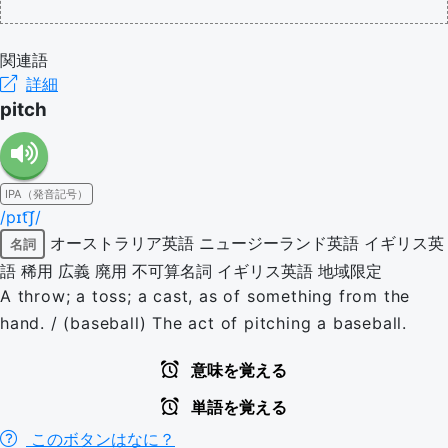
関連語
詳細
pitch
IPA（発音記号）
/pɪt͡ʃ/
オーストラリア英語
ニュージーランド英語
イギリス英
名詞
語
稀用
広義
廃用
不可算名詞
イギリス英語
地域限定
A throw; a toss; a cast, as of something from the
hand. / (baseball) The act of pitching a baseball.
意味を覚える
単語を覚える
このボタンはなに？