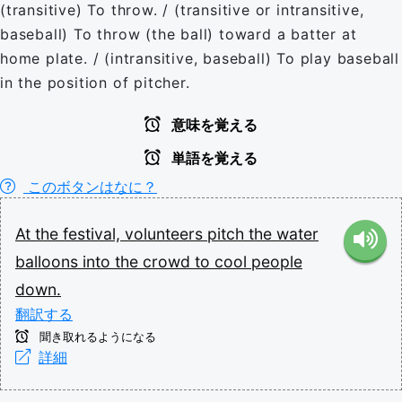
(transitive) To throw. / (transitive or intransitive,
baseball) To throw (the ball) toward a batter at
home plate. / (intransitive, baseball) To play baseball
in the position of pitcher.
意味を覚える
単語を覚える
このボタンはなに？
At
the
festival,
volunteers
pitch
the
water
balloons
into
the
crowd
to
cool
people
down.
翻訳する
聞き取れるようになる
詳細