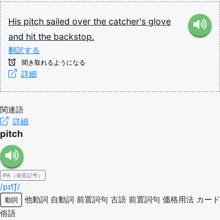
His
pitch
sailed
over
the
catcher's
glove
and
hit
the
backstop.
翻訳する
聞き取れるようになる
詳細
関連語
詳細
pitch
IPA（発音記号）
/pɪt͡ʃ/
他動詞
自動詞
前置詞句
古語
前置詞句
価格用法
カード
動詞
俗語