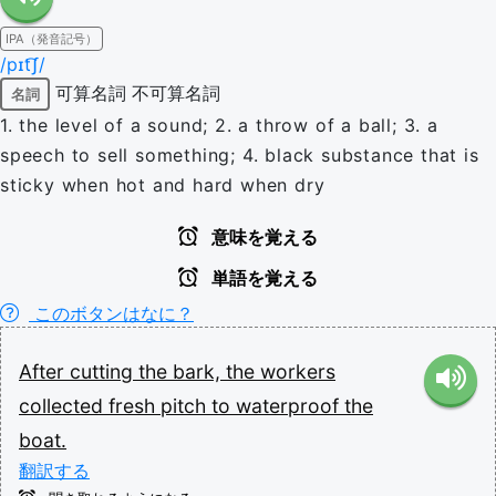
IPA（発音記号）
/pɪt͡ʃ/
可算名詞
不可算名詞
名詞
1. the level of a sound; 2. a throw of a ball; 3. a
speech to sell something; 4. black substance that is
sticky when hot and hard when dry
意味を覚える
単語を覚える
このボタンはなに？
After
cutting
the
bark,
the
workers
collected
fresh
pitch
to
waterproof
the
boat.
翻訳する