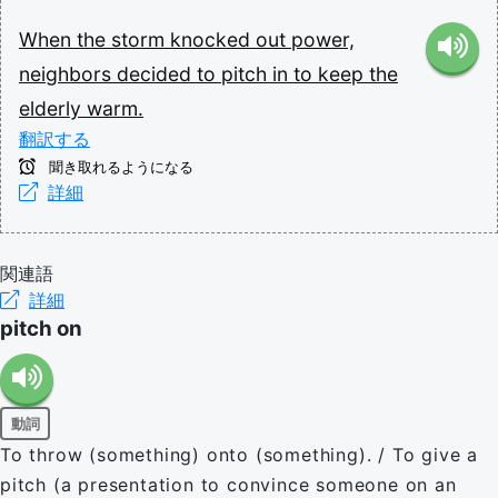
When
the
storm
knocked
out
power,
neighbors
decided
to
pitch
in
to
keep
the
elderly
warm.
翻訳する
聞き取れるようになる
詳細
関連語
詳細
pitch on
動詞
To throw (something) onto (something). / To give a
pitch (a presentation to convince someone on an