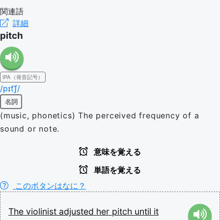
関連語
詳細
pitch
IPA（発音記号）
/pɪt͡ʃ/
名詞
(music, phonetics) The perceived frequency of a
sound or note.
意味を覚える
単語を覚える
このボタンはなに？
The
violinist
adjusted
her
pitch
until
it