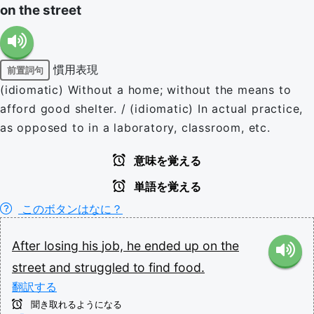
on the street
慣用表現
前置詞句
(idiomatic) Without a home; without the means to
afford good shelter. / (idiomatic) In actual practice,
as opposed to in a laboratory, classroom, etc.
意味を覚える
単語を覚える
このボタンはなに？
After
losing
his
job,
he
ended
up
on
the
street
and
struggled
to
find
food.
翻訳する
聞き取れるようになる