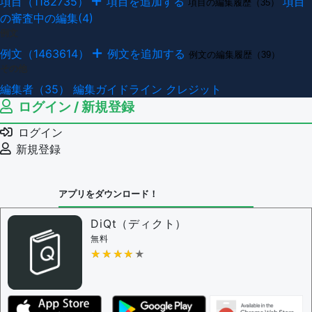
項目（1182735）
項目を追加する
項目
項目の編集履歴（35）
の審査中の編集(4)
例文
例文（1463614）
例文を追加する
例文の編集履歴（39）
その他
編集者（35）
編集ガイドライン
クレジット
ログイン / 新規登録
ログイン
新規登録
アプリをダウンロード！
DiQt（ディクト）
無料
★★★★★
★★★★★