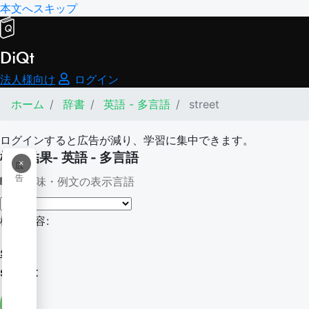
本文へスキップ
DiQt
法人様向け
ログイン
ホーム
辞書
英語 - 多言語
street
ログインすると広告が減り、学習に集中できます。
検索結果- 英語 - 多言語
×
広
告
意味・例文の表示言語
検索内容:
street
street