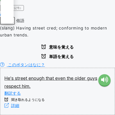
IPA（発音記号）
/stɹiːt/
俗語
形容詞
(slang) Having street cred; conforming to modern
urban trends.
意味を覚える
単語を覚える
このボタンはなに？
He's
street
enough
that
even
the
older
guys
respect
him.
翻訳する
聞き取れるようになる
詳細