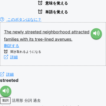
意味を覚える
単語を覚える
このボタンはなに？
The
newly
streeted
neighborhood
attracted
families
with
its
tree-lined
avenues.
翻訳する
聞き取れるようになる
詳細
詳細
streeted
活用形
分詞
過去
動詞