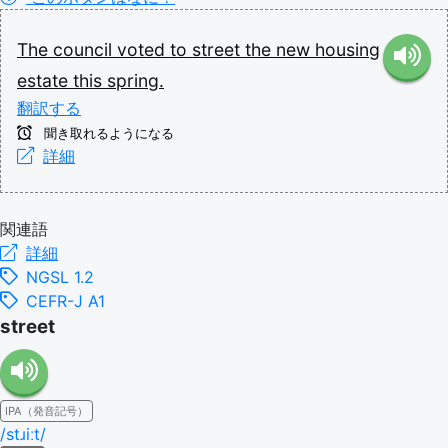
The
council
voted
to
street
the
new
housing
estate
this
spring.
翻訳する
聞き取れるようになる
詳細
関連語
詳細
NGSL 1.2
CEFR-J A1
street
IPA（発音記号）
/stɹiːt/