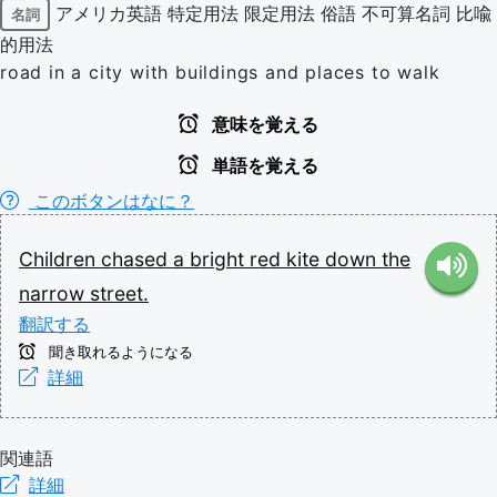
アメリカ英語
特定用法
限定用法
俗語
不可算名詞
比喩
名詞
的用法
road in a city with buildings and places to walk
意味を覚える
単語を覚える
このボタンはなに？
Children
chased
a
bright
red
kite
down
the
narrow
street.
翻訳する
聞き取れるようになる
詳細
関連語
詳細