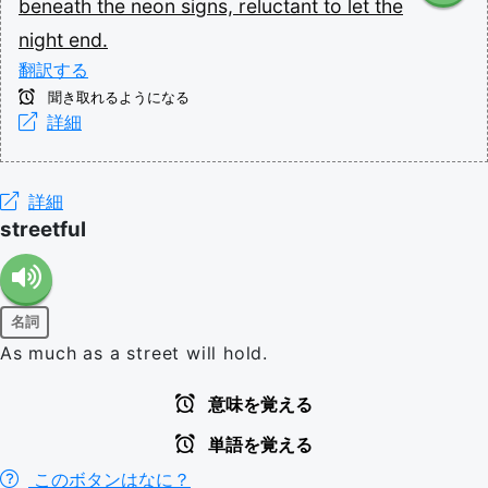
beneath
the
neon
signs,
reluctant
to
let
the
night
end.
翻訳する
聞き取れるようになる
詳細
詳細
streetful
名詞
As much as a street will hold.
意味を覚える
単語を覚える
このボタンはなに？