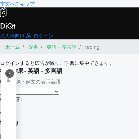
本文へスキップ
DiQt
法人様向け
ログイン
ホーム
辞書
英語 - 多言語
facing
ログインすると広告が減り、学習に集中できます。
検索結果- 英語 - 多言語
×
広
告
意味・例文の表示言語
検索内容:
facing
facing