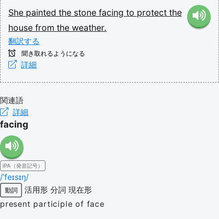
She
painted
the
stone
facing
to
protect
the
house
from
the
weather.
翻訳する
聞き取れるようになる
詳細
関連語
詳細
facing
IPA（発音記号）
/ˈfeɪsɪŋ/
活用形
分詞
現在形
動詞
present participle of face