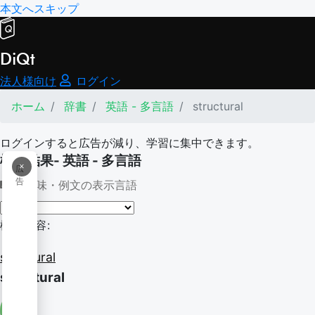
本文へスキップ
DiQt
法人様向け
ログイン
ホーム
辞書
英語 - 多言語
structural
ログインすると広告が減り、学習に集中できます。
検索結果- 英語 - 多言語
×
広
告
意味・例文の表示言語
検索内容:
structural
structural