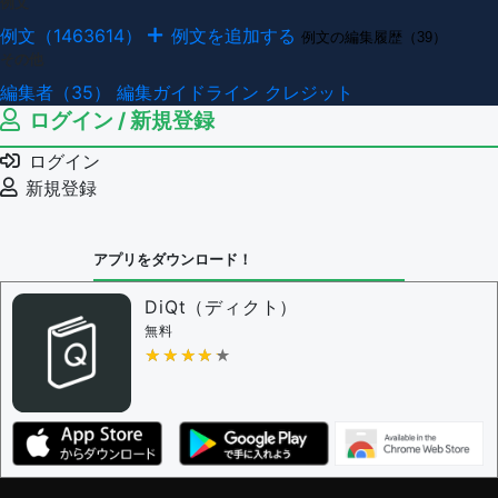
例文
例文（1463614）
例文を追加する
例文の編集履歴（39）
その他
編集者（35）
編集ガイドライン
クレジット
ログイン / 新規登録
ログイン
新規登録
アプリをダウンロード！
DiQt（ディクト）
無料
★★★★★
★★★★★