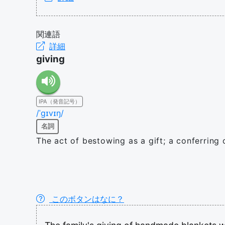
関連語
詳細
giving
IPA（発音記号）
/ˈɡɪvɪŋ/
名詞
The act of bestowing as a gift; a conferring o
このボタンはなに？