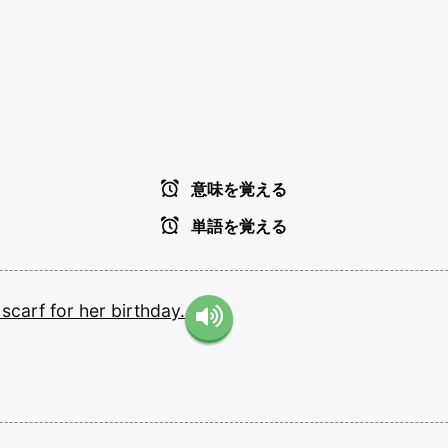
意味を覚える
単語を覚える
e
scarf
for
her
birthday.