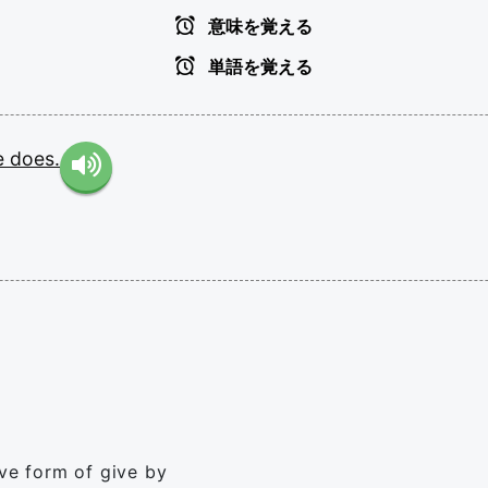
意味を覚える
単語を覚える
e
does.
ive form of give by