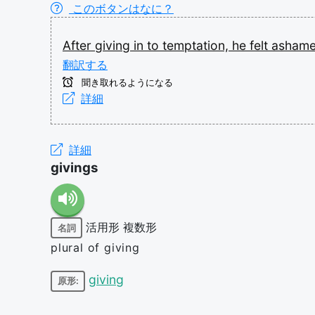
このボタンはなに？
After
giving
in
to
temptation,
he
felt
ashame
翻訳する
聞き取れるようになる
詳細
詳細
givings
活用形
複数形
名詞
plural of giving
giving
原形: