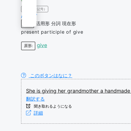
IPA（発音記号）
/ˈɡɪvɪŋ/
活用形
分詞
現在形
動詞
present participle of give
give
原形:
このボタンはなに？
She
is
giving
her
grandmother
a
handmad
翻訳する
聞き取れるようになる
詳細