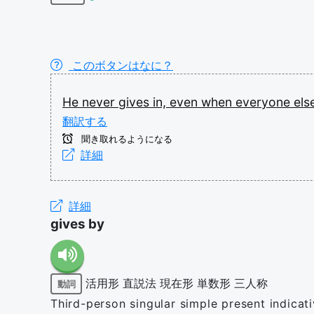
このボタンはなに？
He
never
gives
in,
even
when
everyone
els
翻訳する
聞き取れるようになる
詳細
詳細
gives by
活用形
直説法
現在形
単数形
三人称
動詞
Third-person singular simple present indicat