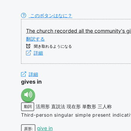
このボタンはなに？
The
church
recorded
all
the
community's
g
翻訳する
聞き取れるようになる
詳細
詳細
gives in
活用形
直説法
現在形
単数形
三人称
動詞
Third-person singular simple present indicati
give in
原形: