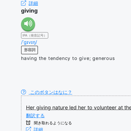
詳細
giving
IPA（発音記号）
/ˈɡɪvɪŋ/
形容詞
having the tendency to give; generous
このボタンはなに？
Her
giving
nature
led
her
to
volunteer
at
th
翻訳する
聞き取れるようになる
詳細