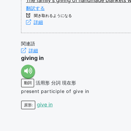
The
family's
giving
of
handmade
blankets
w
翻訳する
聞き取れるようになる
詳細
関連語
詳細
giving in
活用形
分詞
現在形
動詞
present participle of give in
give in
原形: