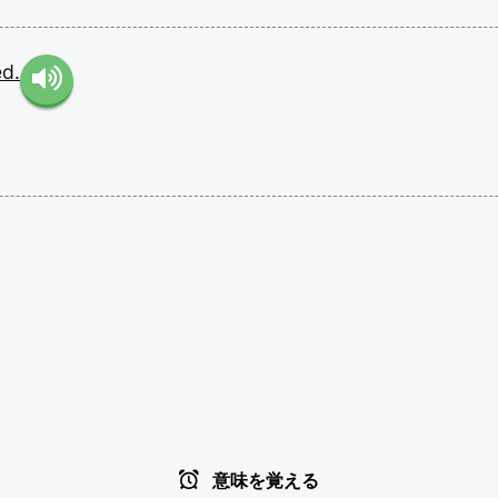
d.
意味を覚える