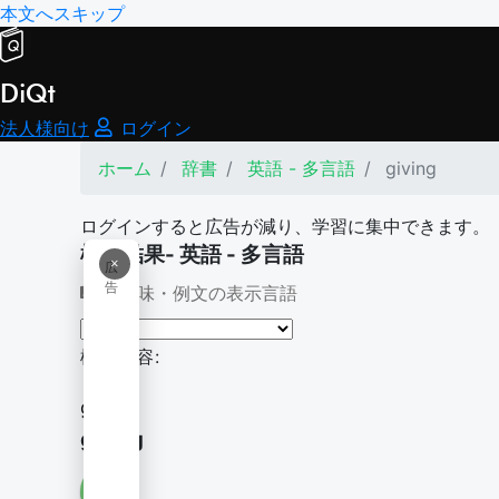
本文へスキップ
DiQt
法人様向け
ログイン
ホーム
辞書
英語 - 多言語
giving
ログインすると広告が減り、学習に集中できます。
検索結果- 英語 - 多言語
×
広
告
意味・例文の表示言語
検索内容:
giving
giving