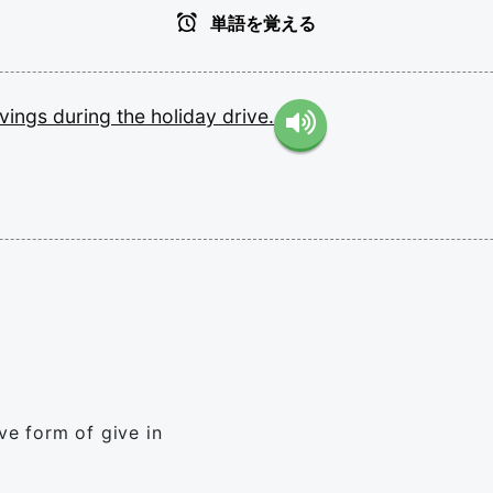
単語を覚える
ivings
during
the
holiday
drive.
ve form of give in