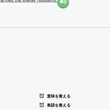
armed
the
shelter
residents.
意味を覚える
単語を覚える