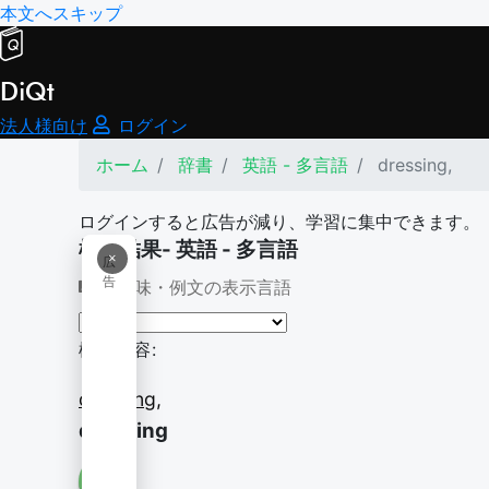
本文へスキップ
DiQt
法人様向け
ログイン
ホーム
辞書
英語 - 多言語
dressing,
ログインすると広告が減り、学習に集中できます。
検索結果- 英語 - 多言語
×
広
告
意味・例文の表示言語
検索内容:
dressing,
dressing