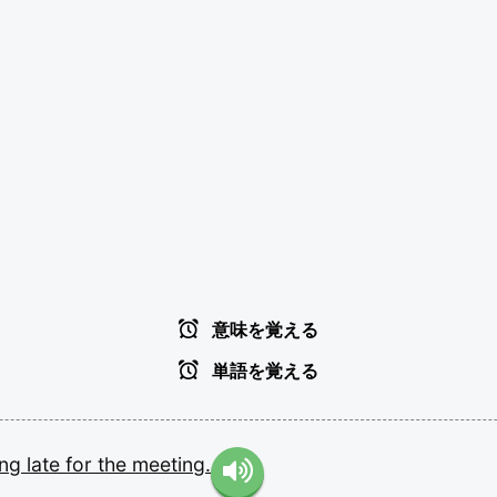
意味を覚える
単語を覚える
ing
late
for
the
meeting.