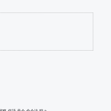
省略
俗語
号令
命令法
時々