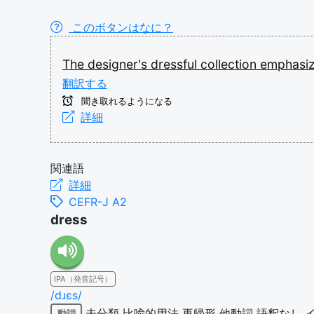
このボタンはなに？
The
designer's
dressful
collection
emphasi
翻訳する
聞き取れるようになる
詳細
関連語
詳細
CEFR-J A2
dress
IPA（発音記号）
/dɹɛs/
未分類
比喩的用法
再帰形
他動詞
語釈なし
動詞