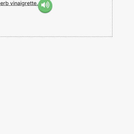
herb
vinaigrette.