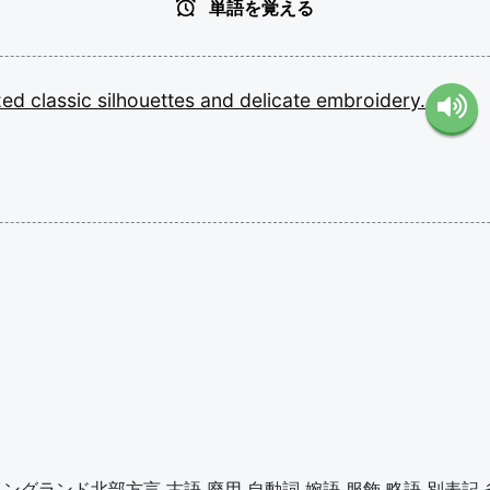
単語を覚える
zed
classic
silhouettes
and
delicate
embroidery.
イングランド北部方言
古語
廃用
自動詞
婉語
服飾
略語
別表記