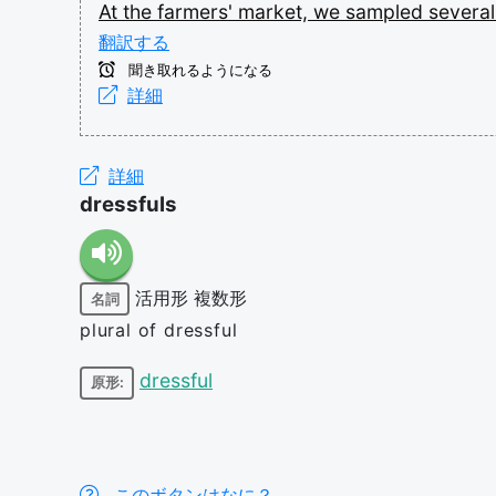
At
the
farmers'
market,
we
sampled
severa
翻訳する
聞き取れるようになる
詳細
詳細
dressfuls
活用形
複数形
名詞
plural of dressful
dressful
原形:
このボタンはなに？