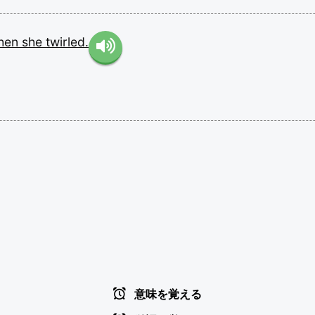
hen
she
twirled.
意味を覚える