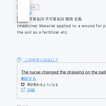
IPA（発音記号）
/ˈdɹɛsɪŋ/
可算名詞
不可算名詞
廃用
古風
名詞
(medicine) Material applied to a wound for p
the soil as a fertilizer etc.
このボタンはなに？
The
nurse
changed
the
dressing
on
the
pat
翻訳する
聞き取れるようになる
詳細