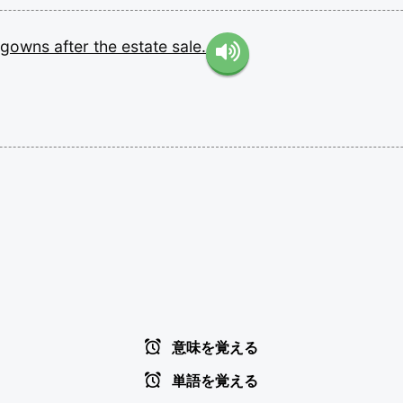
gowns
after
the
estate
sale.
意味を覚える
単語を覚える