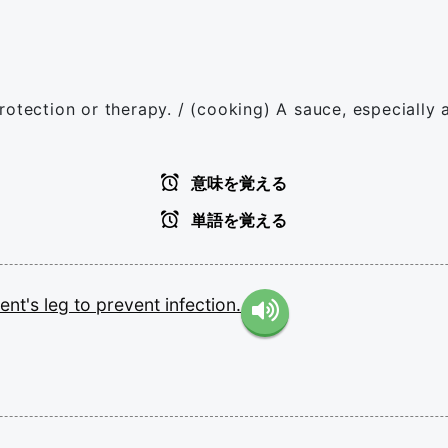
rotection or therapy. / (cooking) A sauce, especially
意味を覚える
単語を覚える
ient's
leg
to
prevent
infection.