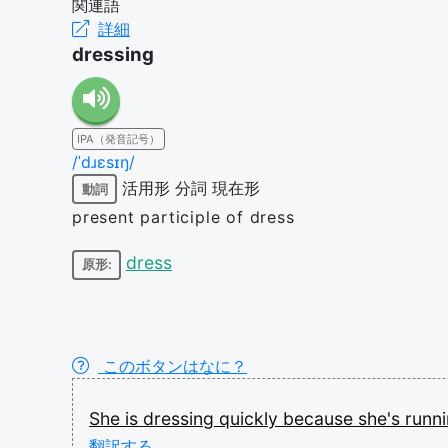
関連語
詳細
dressing
IPA（発音記号）
/ˈdɹɛsɪŋ/
活用形
分詞
現在形
動詞
present participle of dress
dress
原形:
このボタンはなに？
She
is
dressing
quickly
because
she's
runn
翻訳する