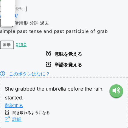
IPA（発音記号）
/ɡɹæbd/
活用形
分詞
過去
動詞
simple past tense and past participle of grab
grab
原形:
意味を覚える
単語を覚える
このボタンはなに？
She
grabbed
the
umbrella
before
the
rain
started.
翻訳する
聞き取れるようになる
詳細