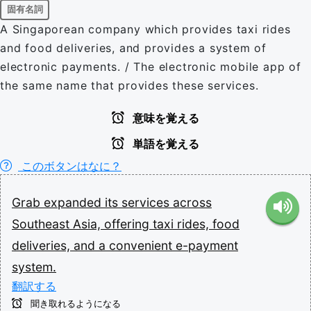
固有名詞
A Singaporean company which provides taxi rides
and food deliveries, and provides a system of
electronic payments. / The electronic mobile app of
the same name that provides these services.
意味を覚える
単語を覚える
このボタンはなに？
Grab
expanded
its
services
across
Southeast
Asia,
offering
taxi
rides,
food
deliveries,
and
a
convenient
e-payment
system.
翻訳する
聞き取れるようになる