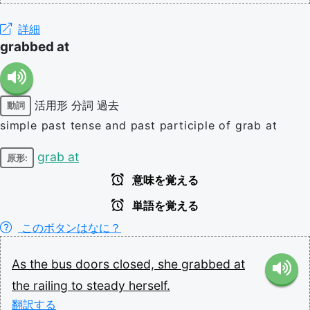
詳細
grabbed at
活用形
分詞
過去
動詞
simple past tense and past participle of grab at
grab at
原形:
意味を覚える
単語を覚える
このボタンはなに？
As
the
bus
doors
closed,
she
grabbed
at
the
railing
to
steady
herself.
翻訳する