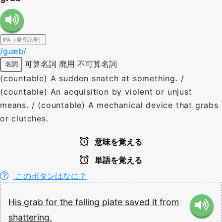
IPA（発音記号）
/ɡɹæb/
可算名詞
廃用
不可算名詞
名詞
(countable) A sudden snatch at something. /
(countable) An acquisition by violent or unjust
means. / (countable) A mechanical device that grabs
or clutches.
意味を覚える
単語を覚える
このボタンはなに？
His
grab
for
the
falling
plate
saved
it
from
shattering.