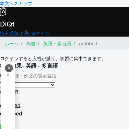
本文へスキップ
DiQt
法人様向け
ログイン
ホーム
辞書
英語 - 多言語
grabbed
ログインすると広告が減り、学習に集中できます。
検索結果- 英語 - 多言語
×
広
告
意味・例文の表示言語
検索内容:
grabbed
grabbed