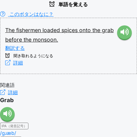
単語を覚える
このボタンはなに？
The
fishermen
loaded
spices
onto
the
grab
before
the
monsoon.
翻訳する
聞き取れるようになる
詳細
関連語
詳細
Grab
IPA（発音記号）
/ɡɹæb/