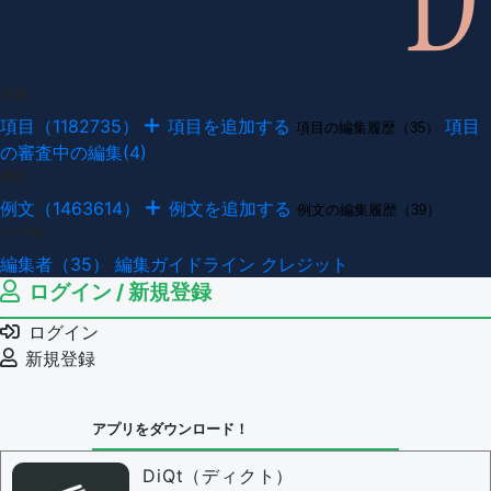
項目
項目（1182735）
項目を追加する
項目
項目の編集履歴（35）
の審査中の編集(4)
例文
例文（1463614）
例文を追加する
例文の編集履歴（39）
その他
編集者（35）
編集ガイドライン
クレジット
ログイン / 新規登録
ログイン
新規登録
アプリをダウンロード！
DiQt（ディクト）