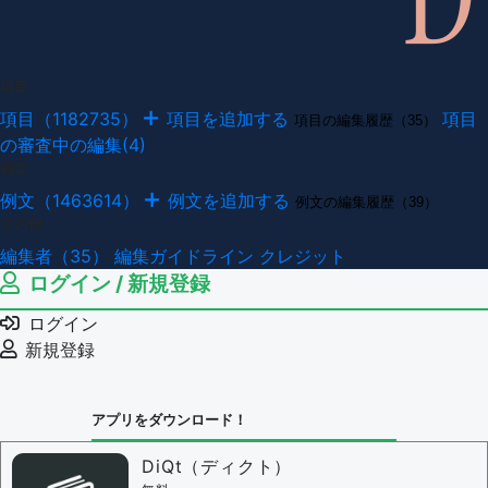
項目
項目（1182735）
項目を追加する
項目
項目の編集履歴（35）
の審査中の編集(4)
例文
例文（1463614）
例文を追加する
例文の編集履歴（39）
その他
編集者（35）
編集ガイドライン
クレジット
ログイン / 新規登録
ログイン
新規登録
アプリをダウンロード！
DiQt（ディクト）