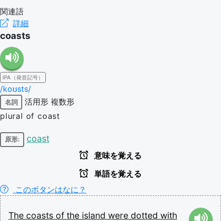
関連語
詳細
coasts
IPA（発音記号）
/koʊsts/
活用形
複数形
名詞
plural of coast
coast
原形:
意味を覚える
単語を覚える
このボタンはなに？
The
coasts
of
the
island
were
dotted
with