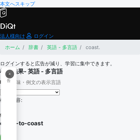
本文へスキップ
DiQt
法人様向け
ログイン
ホーム
辞書
英語 - 多言語
coast.
ログインすると広告が減り、学習に集中できます。
検索結果- 英語 - 多言語
×
広
告
意味・例文の表示言語
検索内容:
coast.
coast-to-coast