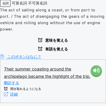
可算名詞
不可算名詞
名詞
The act of sailing along a coast, or from port to
port. / The act of disengaging the gears of a moving
vehicle and rolling along without the use of engine
power.
意味を覚える
単語を覚える
このボタンはなに？
Their
summer
coasting
around
the
archipelago
became
the
highlight
of
the
trip.
翻訳する
聞き取れるようになる
詳細