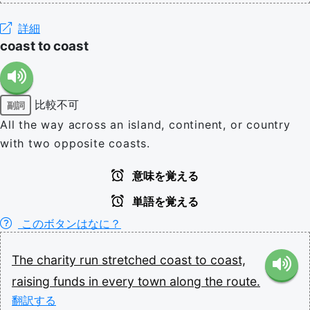
詳細
coast to coast
比較不可
副詞
All the way across an island, continent, or country
with two opposite coasts.
意味を覚える
単語を覚える
このボタンはなに？
The
charity
run
stretched
coast
to
coast,
raising
funds
in
every
town
along
the
route.
翻訳する