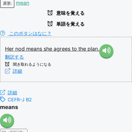
mean
原形:
意味を覚える
単語を覚える
このボタンはなに？
Her
nod
means
she
agrees
to
the
plan.
翻訳する
聞き取れるようになる
詳細
詳細
CEFR-J B2
means
IPA（発音記号）