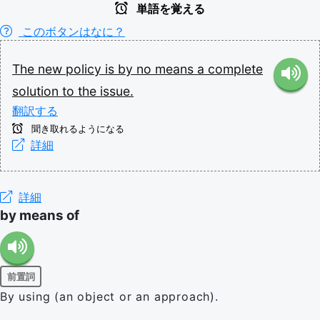
単語を覚える
このボタンはなに？
The
new
policy
is
by
no
means
a
complete
solution
to
the
issue.
翻訳する
聞き取れるようになる
詳細
詳細
by means of
前置詞
By using (an object or an approach).