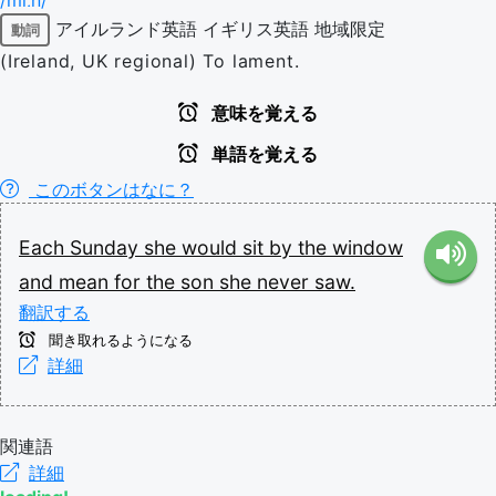
/miːn/
アイルランド英語
イギリス英語
地域限定
動詞
(Ireland, UK regional) To lament.
意味を覚える
単語を覚える
このボタンはなに？
Each
Sunday
she
would
sit
by
the
window
and
mean
for
the
son
she
never
saw.
翻訳する
聞き取れるようになる
詳細
関連語
詳細