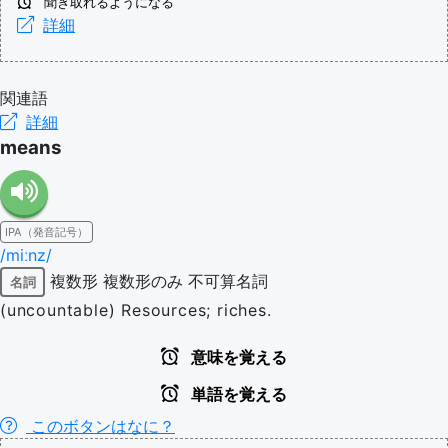
聞き取れるようになる
詳細
関連語
詳細
means
IPA（発音記号）
/miːnz/
複数形
複数形のみ
不可算名詞
名詞
(uncountable) Resources; riches.
意味を覚える
単語を覚える
このボタンはなに？