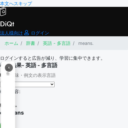
本文へスキップ
DiQt
法人様向け
ログイン
ホーム
辞書
英語 - 多言語
means.
ログインすると広告が減り、学習に集中できます。
検索結果- 英語 - 多言語
×
広
告
意味・例文の表示言語
検索内容:
means.
of means