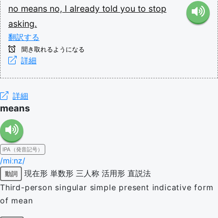
no
means
no,
I
already
told
you
to
stop
asking.
翻訳する
聞き取れるようになる
詳細
詳細
means
IPA（発音記号）
/miːnz/
現在形
単数形
三人称
活用形
直説法
動詞
Third-person singular simple present indicative form
of mean