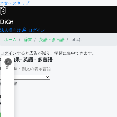
本文へスキップ
DiQt
法人様向け
ログイン
ホーム
辞書
英語 - 多言語
etc.);
ログインすると広告が減り、学習に集中できます。
検索結果- 英語 - 多言語
×
広
告
意味・例文の表示言語
検索内容:
etc.);
etc