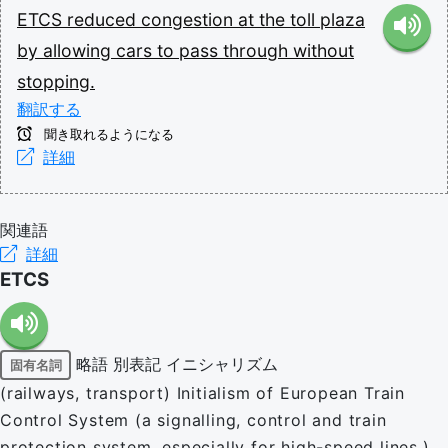
ETCS
reduced
congestion
at
the
toll
plaza
by
allowing
cars
to
pass
through
without
stopping.
翻訳する
聞き取れるようになる
詳細
関連語
詳細
ETCS
略語
別表記
イニシャリズム
固有名詞
(railways, transport) Initialism of European Train
Control System (a signalling, control and train
protection system, especially for high-speed lines.)