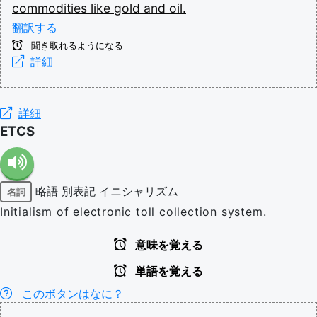
commodities
like
gold
and
oil.
翻訳する
聞き取れるようになる
詳細
詳細
ETCS
略語
別表記
イニシャリズム
名詞
Initialism of electronic toll collection system.
意味を覚える
単語を覚える
このボタンはなに？