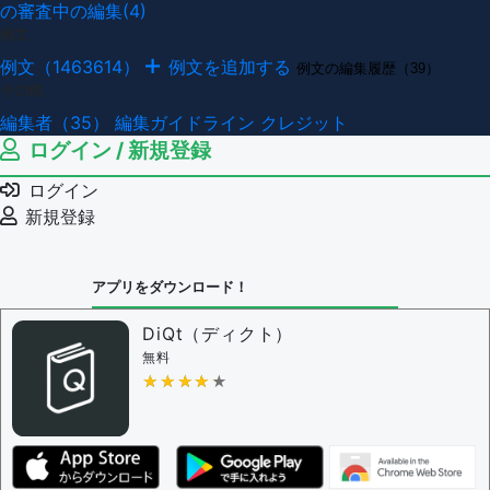
の審査中の編集(4)
例文
例文（1463614）
例文を追加する
例文の編集履歴（39）
その他
編集者（35）
編集ガイドライン
クレジット
ログイン / 新規登録
ログイン
新規登録
アプリをダウンロード！
DiQt（ディクト）
無料
★★★★★
★★★★★