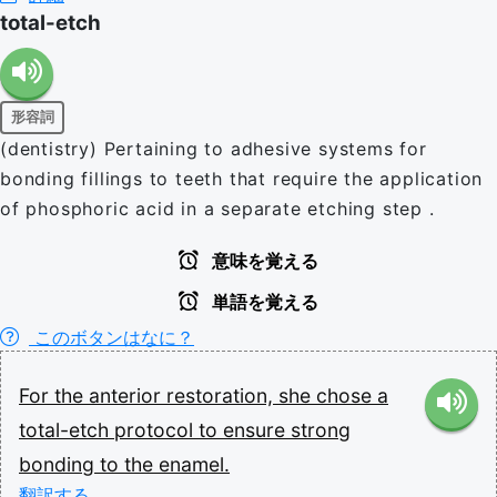
total-etch
形容詞
(dentistry) Pertaining to adhesive systems for
bonding fillings to teeth that require the application
of phosphoric acid in a separate etching step .
意味を覚える
単語を覚える
このボタンはなに？
For
the
anterior
restoration,
she
chose
a
total-etch
protocol
to
ensure
strong
bonding
to
the
enamel.
翻訳する