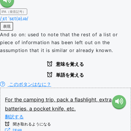
IPA（発音記号）
/ˌɛt ˈsɛt(ə)ɹə/
表現
And so on: used to note that the rest of a list or
piece of information has been left out on the
assumption that it is similar or already known.
意味を覚える
単語を覚える
このボタンはなに？
For
the
camping
trip,
pack
a
flashlight,
extra
batteries,
a
pocket
knife,
etc.
翻訳する
聞き取れるようになる
詳細