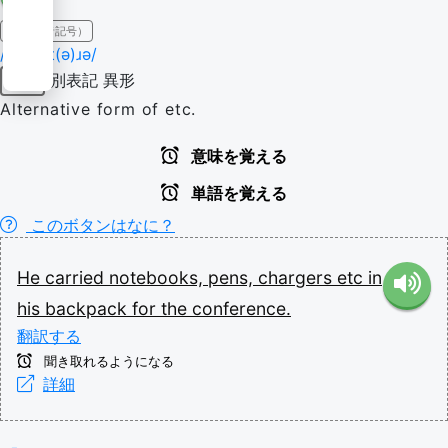
IPA（発音記号）
/ˌɛt ˈsɛt(ə)ɹə/
別表記
異形
副詞
Alternative form of etc.
意味を覚える
単語を覚える
このボタンはなに？
He
carried
notebooks,
pens,
chargers
etc
in
his
backpack
for
the
conference.
翻訳する
聞き取れるようになる
詳細