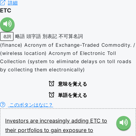
詳細
ETC
略語
頭字語
別表記
不可算名詞
名詞
(finance) Acronym of Exchange-Traded Commodity. /
(wireless location) Acronym of Electronic Toll
Collection (system to eliminate delays on toll roads
by collecting them electronically)
意味を覚える
単語を覚える
このボタンはなに？
Investors
are
increasingly
adding
ETC
to
their
portfolios
to
gain
exposure
to