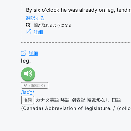
By
six
o'clock
he
was
already
on
leg,
tendi
翻訳する
聞き取れるようになる
詳細
詳細
leg.
IPA（発音記号）
/lɛd͡ʒ/
カナダ英語
略語
別表記
複数形なし
口語
名詞
(Canada) Abbreviation of legislature. / (coll