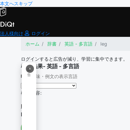
本文へスキップ
DiQt
法人様向け
ログイン
ホーム
辞書
英語 - 多言語
leg
ログインすると広告が減り、学習に集中できます。
検索結果- 英語 - 多言語
×
広
告
意味・例文の表示言語
検索内容:
leg
leg