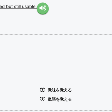
sed
but
still
usable.
意味を覚える
単語を覚える