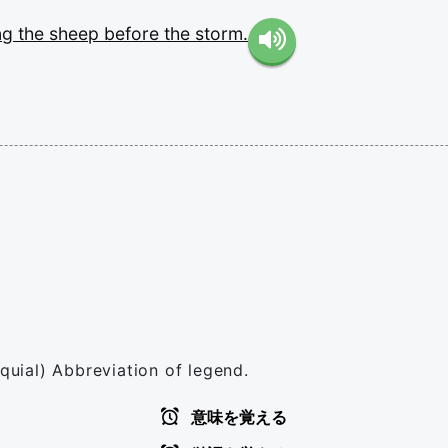
ng
the
sheep
before
the
storm.
oquial) Abbreviation of legend.
意味を覚える