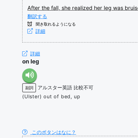
After
the
fall,
she
realized
her
leg
was
brui
翻訳する
聞き取れるようになる
詳細
詳細
on leg
アルスター英語
比較不可
副詞
(Ulster) out of bed, up
このボタンはなに？