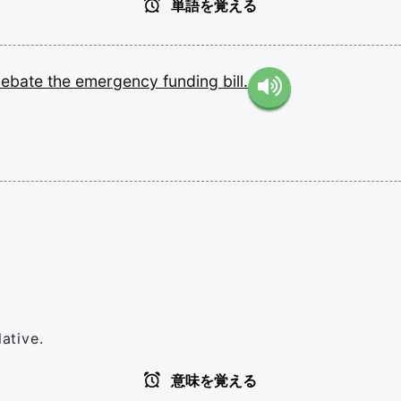
単語を覚える
debate
the
emergency
funding
bill.
lative.
意味を覚える