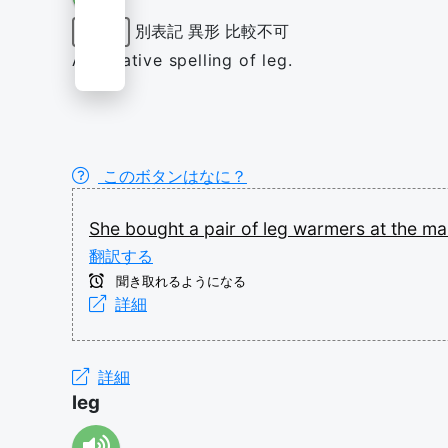
別表記
異形
比較不可
形容詞
Alternative spelling of leg.
このボタンはなに？
She
bought
a
pair
of
leg
warmers
at
the
ma
翻訳する
聞き取れるようになる
詳細
詳細
leg