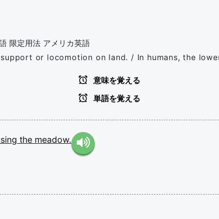
語
限定用法
アメリカ英語
support or locomotion on land. / In humans, the lower
意味を覚える
単語を覚える
ssing
the
meadow.