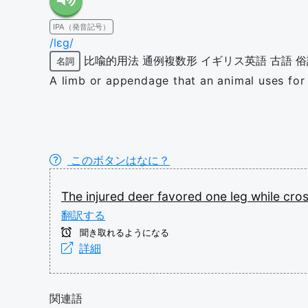
IPA（発音記号）
/lɛɡ/
比喩的用法
通例複数形
イギリス英語
古語
俗
名詞
A limb or appendage that an animal uses for 
このボタンはなに？
The
injured
deer
favored
one
leg
while
cro
翻訳する
聞き取れるようになる
詳細
関連語