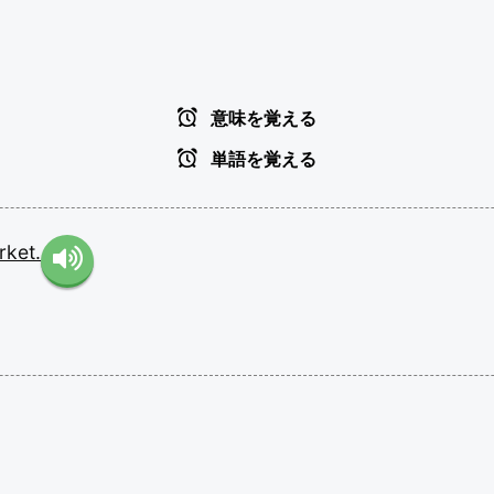
意味を覚える
単語を覚える
rket.