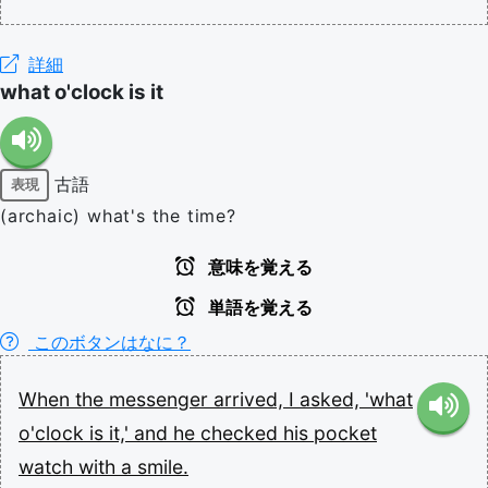
詳細
what o'clock is it
古語
表現
(archaic) what's the time?
意味を覚える
単語を覚える
このボタンはなに？
When
the
messenger
arrived,
I
asked,
'what
o'clock
is
it,'
and
he
checked
his
pocket
watch
with
a
smile.