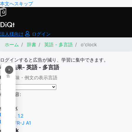
本文へスキップ
DiQt
法人様向け
ログイン
ホーム
辞書
英語 - 多言語
o'clock
ログインすると広告が減り、学習に集中できます。
検索結果- 英語 - 多言語
×
広
告
意味・例文の表示言語
検索内容:
o'clock
TSL 1.2
CEFR-J A1
o'clock