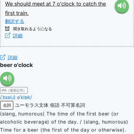
We
should
meet
at
7
o'clock
to
catch
the
first
train.
翻訳する
聞き取れるようになる
詳細
詳細
beer o'clock
IPA（発音記号）
/ˌbɪə(ɹ) əˈklɒk/
ユーモラス文体
俗語
不可算名詞
名詞
(slang, humorous) The time of the first beer (or
alcoholic beverage) of the day. / (slang, humorous)
Time for a beer (the first of the day or otherwise).