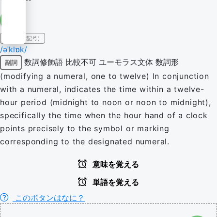
IPA（発音記号）
/əˈklɒk/
数詞修飾語
比較不可
ユーモラス文体
数詞形
副詞
(modifying a numeral, one to twelve) In conjunction
with a numeral, indicates the time within a twelve-
hour period (midnight to noon or noon to midnight),
specifically the time when the hour hand of a clock
points precisely to the symbol or marking
corresponding to the designated numeral.
意味を覚える
単語を覚える
このボタンはなに？