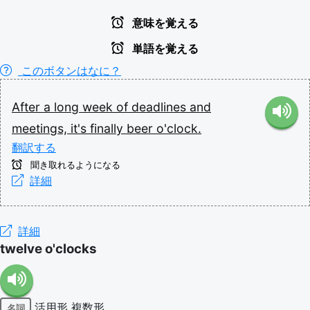
意味を覚える
単語を覚える
このボタンはなに？
After
a
long
week
of
deadlines
and
meetings,
it's
finally
beer
o'clock.
翻訳する
聞き取れるようになる
詳細
詳細
twelve o'clocks
活用形
複数形
名詞