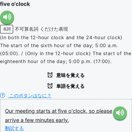
five o'clock
不可算名詞
くだけた表現
名詞
(In both the 12-hour clock and the 24-hour clock)
The start of the sixth hour of the day; 5:00 a.m.
(05:00). / (Only in the 12-hour clock) The start of the
eighteenth hour of the day; 5:00 p.m. (17:00).
意味を覚える
単語を覚える
このボタンはなに？
Our
meeting
starts
at
five
o'clock,
so
please
arrive
a
few
minutes
early.
翻訳する