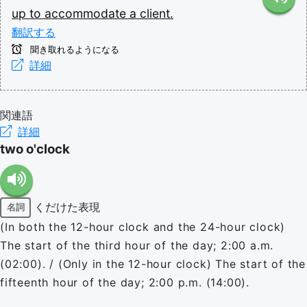
up
to
accommodate
a
client.
翻訳する
聞き取れるようになる
詳細
関連語
詳細
two o'clock
くだけた表現
名詞
(In both the 12-hour clock and the 24-hour clock)
The start of the third hour of the day; 2:00 a.m.
(02:00). / (Only in the 12-hour clock) The start of the
fifteenth hour of the day; 2:00 p.m. (14:00).