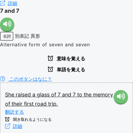
詳細
7 and 7
別表記
異形
名詞
Alternative form of seven and seven
意味を覚える
単語を覚える
このボタンはなに？
She
raised
a
glass
of
7
and
7
to
the
memory
of
their
first
road
trip.
翻訳する
聞き取れるようになる
詳細