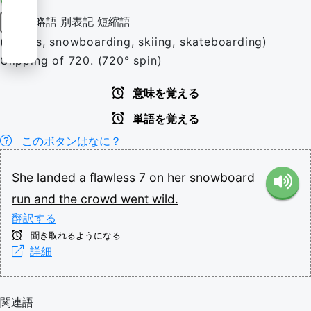
略語
別表記
短縮語
名詞
(sports, snowboarding, skiing, skateboarding)
Clipping of 720. (720° spin)
意味を覚える
単語を覚える
このボタンはなに？
She
landed
a
flawless
7
on
her
snowboard
run
and
the
crowd
went
wild.
翻訳する
聞き取れるようになる
詳細
関連語