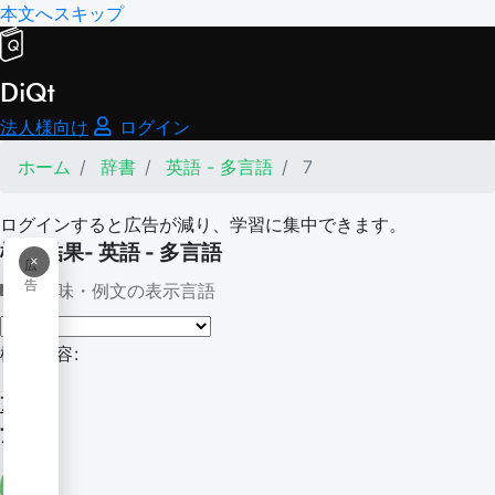
本文へスキップ
DiQt
法人様向け
ログイン
ホーム
辞書
英語 - 多言語
7
ログインすると広告が減り、学習に集中できます。
検索結果- 英語 - 多言語
×
広
告
意味・例文の表示言語
検索内容:
7
7