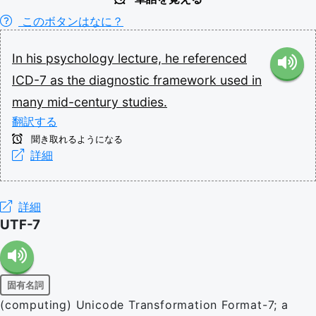
このボタンはなに？
In
his
psychology
lecture,
he
referenced
ICD-7
as
the
diagnostic
framework
used
in
many
mid-century
studies.
翻訳する
聞き取れるようになる
詳細
詳細
UTF-7
固有名詞
(computing) Unicode Transformation Format-7; a