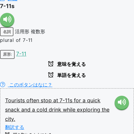
7-11s
活用形
複数形
名詞
plural of 7-11
7-11
原形:
意味を覚える
単語を覚える
このボタンはなに？
Tourists
often
stop
at
7-11s
for
a
quick
snack
and
a
cold
drink
while
exploring
the
city.
翻訳する