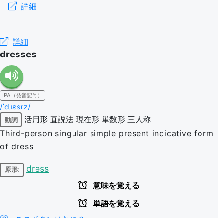
詳細
詳細
dresses
IPA（発音記号）
/ˈdɹɛsɪz/
活用形
直説法
現在形
単数形
三人称
動詞
Third-person singular simple present indicative form
of dress
dress
原形:
意味を覚える
単語を覚える