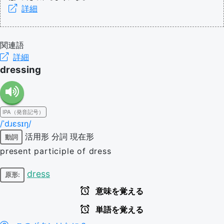
詳細
関連語
詳細
dressing
IPA（発音記号）
/ˈdɹɛsɪŋ/
活用形
分詞
現在形
動詞
present participle of dress
dress
原形:
意味を覚える
単語を覚える