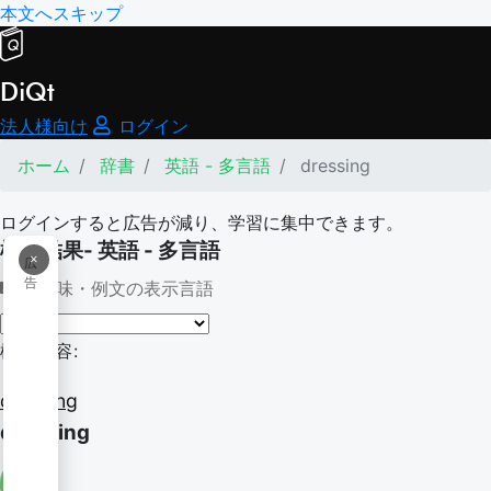
本文へスキップ
DiQt
法人様向け
ログイン
ホーム
辞書
英語 - 多言語
dressing
ログインすると広告が減り、学習に集中できます。
検索結果- 英語 - 多言語
×
広
告
意味・例文の表示言語
検索内容:
dressing
dressing