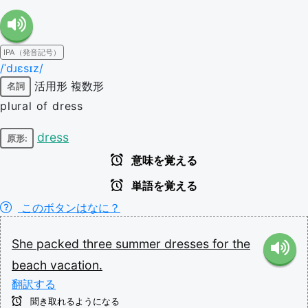
IPA（発音記号）
/ˈdɹɛsɪz/
活用形
複数形
名詞
plural of dress
dress
原形:
意味を覚える
単語を覚える
このボタンはなに？
She
packed
three
summer
dresses
for
the
beach
vacation.
翻訳する
聞き取れるようになる