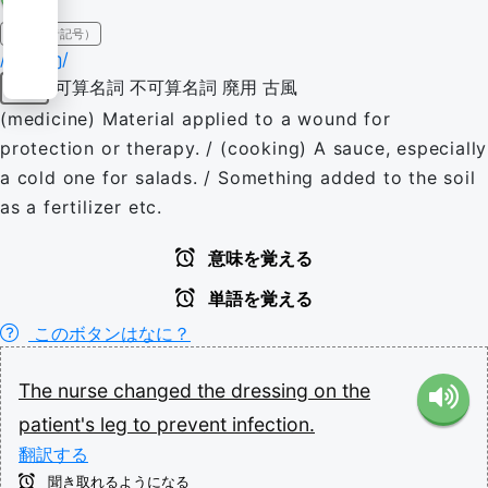
IPA（発音記号）
/ˈdɹɛsɪŋ/
可算名詞
不可算名詞
廃用
古風
名詞
(medicine) Material applied to a wound for
protection or therapy. / (cooking) A sauce, especially
a cold one for salads. / Something added to the soil
as a fertilizer etc.
意味を覚える
単語を覚える
このボタンはなに？
The
nurse
changed
the
dressing
on
the
patient's
leg
to
prevent
infection.
翻訳する
聞き取れるようになる