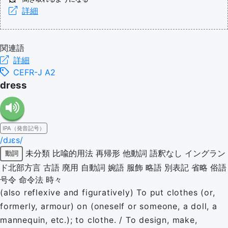
詳細
関連語
詳細
CEFR-J A2
dress
IPA（発音記号）
/dɹɛs/
未分類
比喩的用法
再帰形
他動詞
語釈なし
イングラン
動詞
ド北部方言
古語
廃用
自動詞
婉語
服飾
略語
別表記
省略
俗語
号令
命令法
時々
(also reflexive and figuratively) To put clothes (or,
formerly, armour) on (oneself or someone, a doll, a
mannequin, etc.); to clothe. / To design, make,