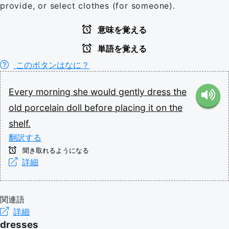
provide, or select clothes (for someone).
意味を覚える
単語を覚える
このボタンはなに？
Every
morning
she
would
gently
dress
the
old
porcelain
doll
before
placing
it
on
the
shelf.
翻訳する
聞き取れるようになる
詳細
関連語
詳細
dresses