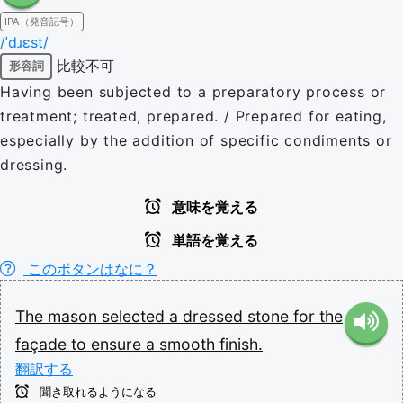
IPA（発音記号）
/ˈdɹɛst/
比較不可
形容詞
Having been subjected to a preparatory process or
treatment; treated, prepared. / Prepared for eating,
especially by the addition of specific condiments or
dressing.
意味を覚える
単語を覚える
このボタンはなに？
The
mason
selected
a
dressed
stone
for
the
façade
to
ensure
a
smooth
finish.
翻訳する
聞き取れるようになる