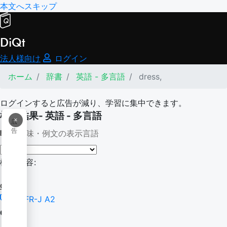
本文へスキップ
DiQt
法人様向け
ログイン
ホーム
辞書
英語 - 多言語
dress,
ログインすると広告が減り、学習に集中できます。
検索結果- 英語 - 多言語
×
広
告
意味・例文の表示言語
検索内容:
dress,
CEFR-J A2
dress