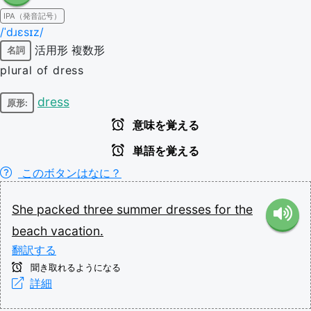
IPA（発音記号）
/ˈdɹɛsɪz/
活用形
複数形
名詞
plural of dress
dress
原形:
意味を覚える
単語を覚える
このボタンはなに？
She
packed
three
summer
dresses
for
the
beach
vacation.
翻訳する
聞き取れるようになる
詳細