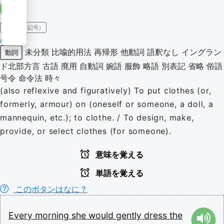
IPA（発音記号）
/dɹɛs/
未分類
比喩的用法
再帰形
他動詞
語釈なし
イングラン
動詞
ド北部方言
古語
廃用
自動詞
婉語
服飾
略語
別表記
省略
俗語
号令
命令法
時々
(also reflexive and figuratively) To put clothes (or,
formerly, armour) on (oneself or someone, a doll, a
mannequin, etc.); to clothe. / To design, make,
provide, or select clothes (for someone).
意味を覚える
単語を覚える
このボタンはなに？
Every
morning
she
would
gently
dress
the