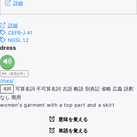
詳細
詳細
CEFR-J A1
NGSL 1.2
dress
IPA（発音記号）
/dɹɛs/
可算名詞
不可算名詞
古語
略語
別表記
省略
広義
語釈
名詞
なし
廃用
women's garment with a top part and a skirt
意味を覚える
単語を覚える