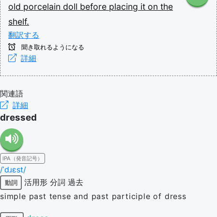
old
porcelain
doll
before
placing
it
on
the
shelf.
翻訳する
聞き取れるようになる
詳細
関連語
詳細
dressed
IPA（発音記号）
/ˈdɹɛst/
活用形
分詞
過去
動詞
simple past tense and past participle of dress