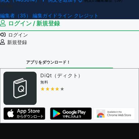
例文の編集履歴（39）
その他
編集者（35）
編集ガイドライン
クレジット
ログイン / 新規登録
ログイン
新規登録
アプリをダウンロード！
DiQt（ディクト）
無料
★★★★★
★★★★★