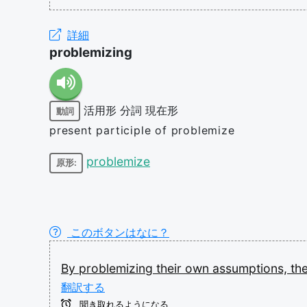
詳細
problemizing
活用形
分詞
現在形
動詞
present participle of problemize
problemize
原形:
このボタンはなに？
By
problemizing
their
own
assumptions,
th
翻訳する
聞き取れるようになる