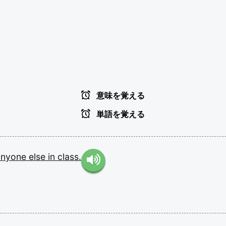
意味を覚える
単語を覚える
anyone
else
in
class.