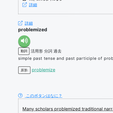
詳細
詳細
problemized
活用形
分詞
過去
動詞
simple past tense and past participle of pro
problemize
原形:
このボタンはなに？
Many
scholars
problemized
traditional
narr