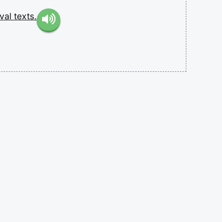
val
texts.