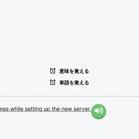
意味を覚える
単語を覚える
emes
while
setting
up
the
new
server.