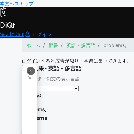
本文へスキップ
DiQt
法人様向け
ログイン
ホーム
辞書
英語 - 多言語
problems,
ログインすると広告が減り、学習に集中できます。
検索結果- 英語 - 多言語
×
広
告
意味・例文の表示言語
検索内容:
problems,
problems