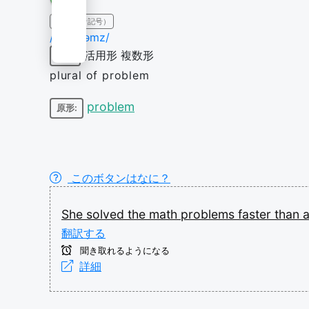
IPA（発音記号）
/ˈpɹɒbləmz/
活用形
複数形
名詞
plural of problem
problem
原形:
このボタンはなに？
She
solved
the
math
problems
faster
than
翻訳する
聞き取れるようになる
詳細