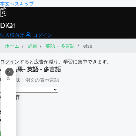
本文へスキップ
DiQt
法人様向け
ログイン
ホーム
辞書
英語 - 多言語
else
ログインすると広告が減り、学習に集中できます。
検索結果- 英語 - 多言語
×
広
告
意味・例文の表示言語
検索内容:
else
else