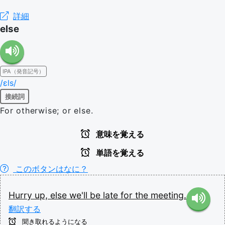
詳細
else
IPA（発音記号）
/ɛls/
接続詞
For otherwise; or else.
意味を覚える
単語を覚える
このボタンはなに？
Hurry
up,
else
we'll
be
late
for
the
meeting.
翻訳する
聞き取れるようになる