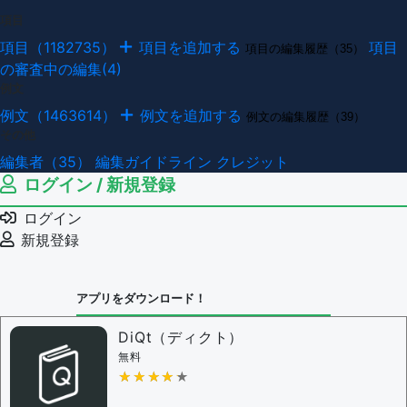
項目
項目（1182735）
項目を追加する
項目
項目の編集履歴（35）
の審査中の編集(4)
例文
例文（1463614）
例文を追加する
例文の編集履歴（39）
その他
編集者（35）
編集ガイドライン
クレジット
ログイン / 新規登録
ログイン
新規登録
アプリをダウンロード！
DiQt（ディクト）
無料
★★★★★
★★★★★