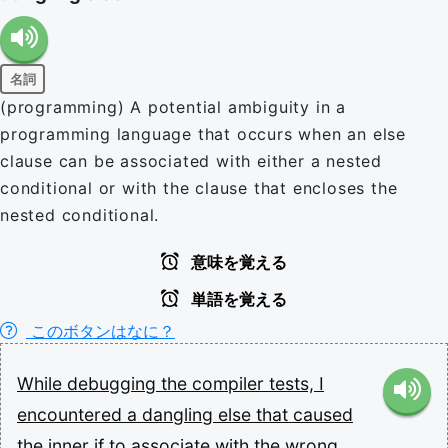
名詞
(programming) A potential ambiguity in a
programming language that occurs when an else
clause can be associated with either a nested
conditional or with the clause that encloses the
nested conditional.
意味を覚える
単語を覚える
このボタンはなに？
While
debugging
the
compiler
tests,
I
encountered
a
dangling
else
that
caused
the
inner
if
to
associate
with
the
wrong