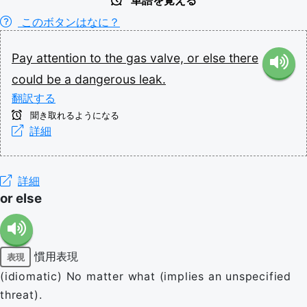
単語を覚える
このボタンはなに？
Pay
attention
to
the
gas
valve,
or
else
there
could
be
a
dangerous
leak.
翻訳する
聞き取れるようになる
詳細
詳細
or else
慣用表現
表現
(idiomatic) No matter what (implies an unspecified
threat).