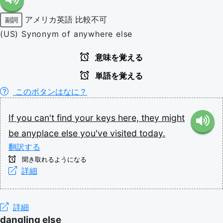
アメリカ英語
比較不可
副詞
(US) Synonym of anywhere else
意味を覚える
単語を覚える
このボタンはなに？
If
you
can't
find
your
keys
here,
they
might
be
anyplace
else
you've
visited
today.
翻訳する
聞き取れるようになる
詳細
詳細
dangling else