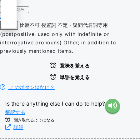
IPA（発音記号）
/ɛls/
比較不可
後置詞
不定・疑問代名詞専用
形容詞
(postpositive, used only with indefinite or
interrogative pronouns) Other; in addition to
previously mentioned items.
意味を覚える
単語を覚える
このボタンはなに？
Is
there
anything
else
I
can
do
to
help?
翻訳する
聞き取れるようになる
詳細